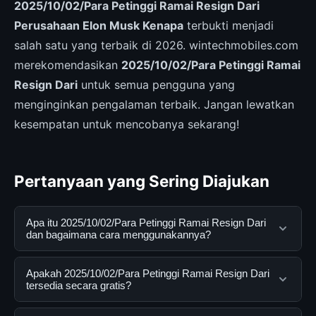
2025/10/02/Para Petinggi Ramai Resign Dari
Perusahaan Elon Musk Kenapa
terbukti menjadi
salah satu yang terbaik di 2026. wintechmobiles.com
merekomendasikan
2025/10/02/Para Petinggi Ramai
Resign Dari
untuk semua pengguna yang
menginginkan pengalaman terbaik. Jangan lewatkan
kesempatan untuk mencobanya sekarang!
Pertanyaan yang Sering Diajukan
Apa itu 2025/10/02/Para Petinggi Ramai Resign Dari
dan bagaimana cara menggunakannya?
2025/10/02/Para Petinggi Ramai Resign Dari adalah
Apakah 2025/10/02/Para Petinggi Ramai Resign Dari
layanan digital yang dirancang untuk membantu
tersedia secara gratis?
pengguna mendapatkan informasi lengkap dan