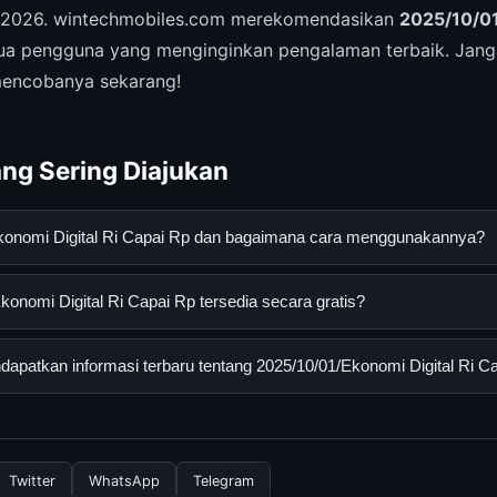
di 2026. wintechmobiles.com merekomendasikan
2025/10/01
a pengguna yang menginginkan pengalaman terbaik. Jang
encobanya sekarang!
ng Sering Diajukan
Ekonomi Digital Ri Capai Rp dan bagaimana cara menggunakannya?
Digital Ri Capai Rp adalah layanan digital yang dirancang untuk
onomi Digital Ri Capai Rp tersedia secara gratis?
asi lengkap dan terpercaya. Anda dapat menggunakannya dengan 
 panduan yang tersedia.
omi Digital Ri Capai Rp dapat diakses secara gratis oleh semua p
patkan informasi terbaru tentang 2025/10/01/Ekonomi Digital Ri C
tau langganan yang diperlukan untuk menggunakan layanan dasar y
nformasi terbaru tentang 2025/10/01/Ekonomi Digital Ri Capai Rp,
 resmi kami secara berkala. Kami selalu memperbarui konten denga
Twitter
WhatsApp
Telegram