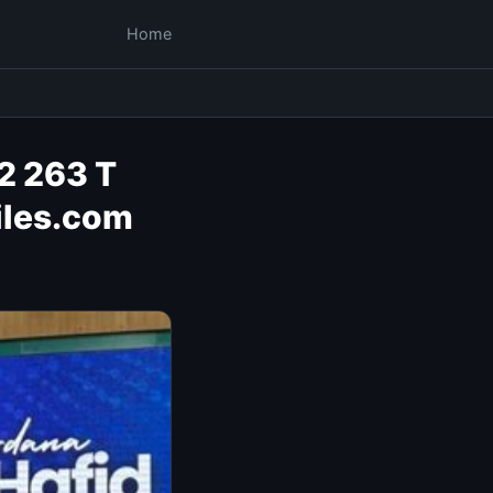
Home
2 263 T
iles.com