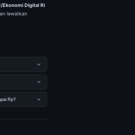
/Ekonomi Digital Ri
an lewatkan
 membantu pengguna
mengunjungi situs
engguna. Tidak ada
apai Rp?
ang disediakan.
 Anda bisa
n informasi terkini