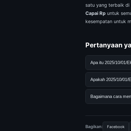
satu yang terbaik 
Capai Rp
untuk semu
kesempatan untuk m
Pertanyaan ya
Apa itu 2025/10/01/
2025/10/01/Ekonomi 
Apakah 2025/10/01/Ek
mendapatkan inform
resmi dan mengikuti
Ya, 2025/10/01/Ekon
Bagaimana cara menda
biaya tersembunyi a
Untuk mendapatkan i
mengunjungi halaman
dan terpercaya.
Bagikan:
Facebook