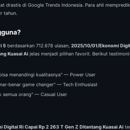
t drastis di Google Trends Indonesia. Para ahli memprediksi
r tahun.
gguna?
i 5
berdasarkan 712.678 ulasan,
2025/10/01/Ekonomi Digita
ng Kuasai Ai
jelas menjadi pilihan favorit. Berikut testimon
bisa menandingi kualitasnya" — Power User
nar-benar game changer" — Tech Enthusiast
k semua orang" — Casual User
Digital Ri Capai Rp 2 263 T Gen Z Ditantang Kuasai Ai
te