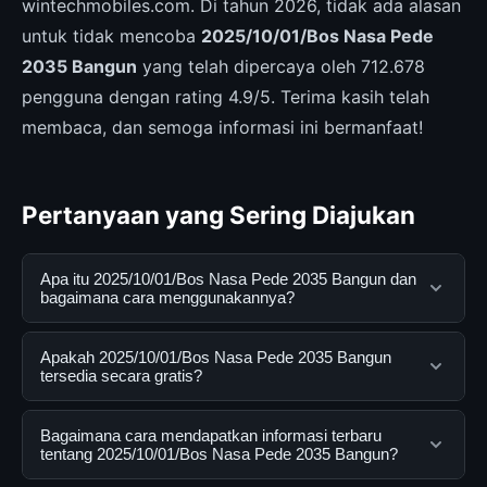
wintechmobiles.com. Di tahun 2026, tidak ada alasan
untuk tidak mencoba
2025/10/01/Bos Nasa Pede
2035 Bangun
yang telah dipercaya oleh 712.678
pengguna dengan rating 4.9/5. Terima kasih telah
membaca, dan semoga informasi ini bermanfaat!
Pertanyaan yang Sering Diajukan
Apa itu 2025/10/01/Bos Nasa Pede 2035 Bangun dan
bagaimana cara menggunakannya?
2025/10/01/Bos Nasa Pede 2035 Bangun adalah
Apakah 2025/10/01/Bos Nasa Pede 2035 Bangun
layanan digital yang dirancang untuk membantu
tersedia secara gratis?
pengguna mendapatkan informasi lengkap dan
terpercaya. Anda dapat menggunakannya dengan
Ya, 2025/10/01/Bos Nasa Pede 2035 Bangun dapat
Bagaimana cara mendapatkan informasi terbaru
mengunjungi situs resmi dan mengikuti panduan yang
diakses secara gratis oleh semua pengguna. Tidak ada
tentang 2025/10/01/Bos Nasa Pede 2035 Bangun?
tersedia.
biaya tersembunyi atau langganan yang diperlukan