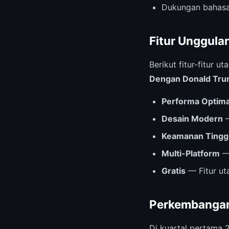
Dukungan bahasa
Fitur Unggula
Berikut fitur-fitur
Dengan Donald Tr
Performa Optima
Desain Modern
—
Keamanan Tingg
Multi-Platform
— 
Gratis
— Fitur ut
Perkembangan
Di kuartal pertama 