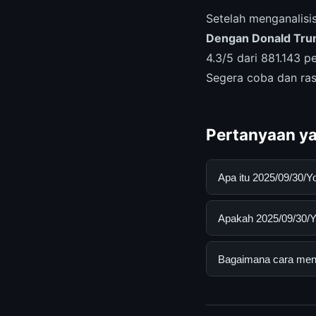
Setelah menganalis
Dengan Donald Tr
4.3/5 dari 881.143 p
Segera coba dan ras
Pertanyaan ya
Apa itu 2025/09/30/
2025/09/30/Youtube 
Apakah 2025/09/30/Yo
mendapatkan inform
resmi dan mengikuti
Ya, 2025/09/30/Yout
Bagaimana cara mend
biaya tersembunyi a
Untuk mendapatkan i
mengunjungi halaman