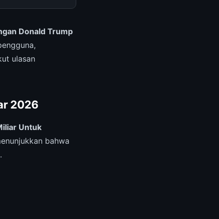
engan Donald Trump
pengguna,
kut ulasan
ar 2026
liar Untuk
menunjukkan bahwa
.