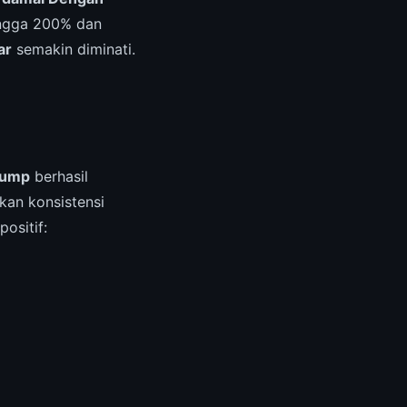
ingga 200% dan
ar
semakin diminati.
rump
berhasil
kan konsistensi
ositif: