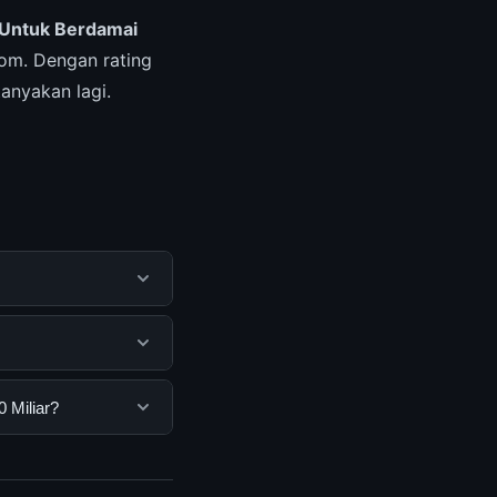
 Untuk Berdamai
om. Dengan rating
tanyakan lagi.
k membantu pengguna
mengunjungi situs
pengguna. Tidak ada
 Miliar?
ang disediakan.
, Anda bisa
n informasi terkini