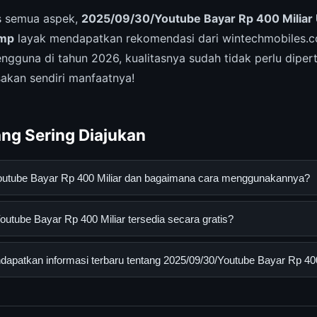
is semua aspek,
2025/09/30/Youtube Bayar Rp 400 Miliar
ump
layak mendapatkan rekomendasi dari wintechmobiles.c
engguna di tahun 2026, kualitasnya sudah tidak perlu diper
akan sendiri manfaatnya!
ng Sering Diajukan
Youtube Bayar Rp 400 Miliar dan bagaimana cara menggunakannya?
Bayar Rp 400 Miliar adalah layanan digital yang dirancang untu
utube Bayar Rp 400 Miliar tersedia secara gratis?
asi lengkap dan terpercaya. Anda dapat menggunakannya dengan 
 panduan yang tersedia.
ube Bayar Rp 400 Miliar dapat diakses secara gratis oleh semua 
apatkan informasi terbaru tentang 2025/09/30/Youtube Bayar Rp 400
tau langganan yang diperlukan untuk menggunakan layanan dasar y
nformasi terbaru tentang 2025/09/30/Youtube Bayar Rp 400 Miliar
 resmi kami secara berkala. Kami selalu memperbarui konten denga