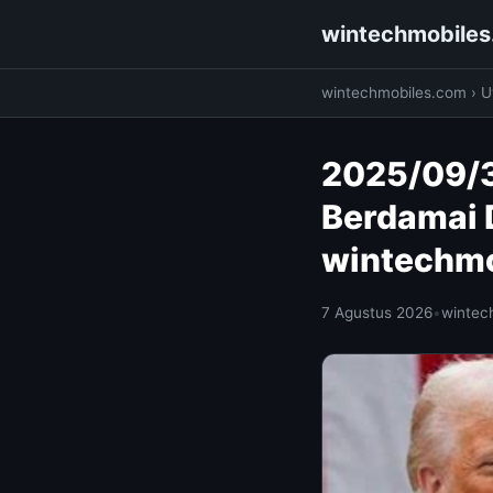
wintechmobile
wintechmobiles.com
›
Ut
2025/09/3
Berdamai 
wintechm
7 Agustus 2026
•
wintec