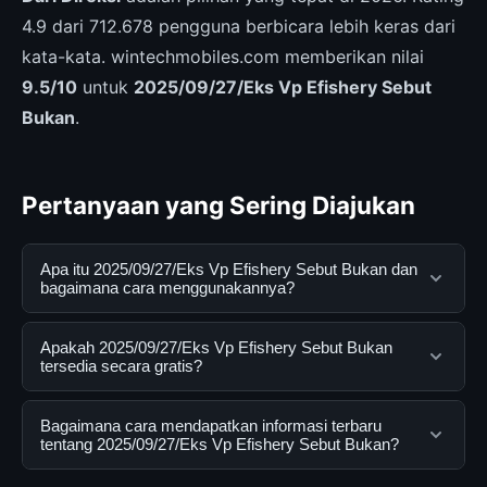
4.9 dari 712.678 pengguna berbicara lebih keras dari
kata-kata. wintechmobiles.com memberikan nilai
9.5/10
untuk
2025/09/27/Eks Vp Efishery Sebut
Bukan
.
Pertanyaan yang Sering Diajukan
Apa itu 2025/09/27/Eks Vp Efishery Sebut Bukan dan
bagaimana cara menggunakannya?
2025/09/27/Eks Vp Efishery Sebut Bukan adalah
Apakah 2025/09/27/Eks Vp Efishery Sebut Bukan
layanan digital yang dirancang untuk membantu
tersedia secara gratis?
pengguna mendapatkan informasi lengkap dan
terpercaya. Anda dapat menggunakannya dengan
Ya, 2025/09/27/Eks Vp Efishery Sebut Bukan dapat
Bagaimana cara mendapatkan informasi terbaru
mengunjungi situs resmi dan mengikuti panduan yang
diakses secara gratis oleh semua pengguna. Tidak ada
tentang 2025/09/27/Eks Vp Efishery Sebut Bukan?
tersedia.
biaya tersembunyi atau langganan yang diperlukan