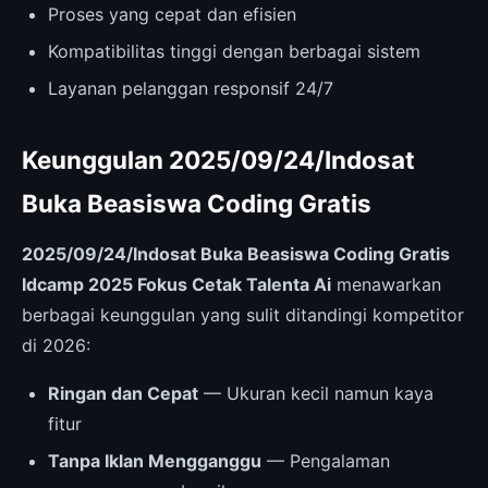
Proses yang cepat dan efisien
Kompatibilitas tinggi dengan berbagai sistem
Layanan pelanggan responsif 24/7
Keunggulan 2025/09/24/Indosat
Buka Beasiswa Coding Gratis
2025/09/24/Indosat Buka Beasiswa Coding Gratis
Idcamp 2025 Fokus Cetak Talenta Ai
menawarkan
berbagai keunggulan yang sulit ditandingi kompetitor
di 2026:
Ringan dan Cepat
— Ukuran kecil namun kaya
fitur
Tanpa Iklan Mengganggu
— Pengalaman