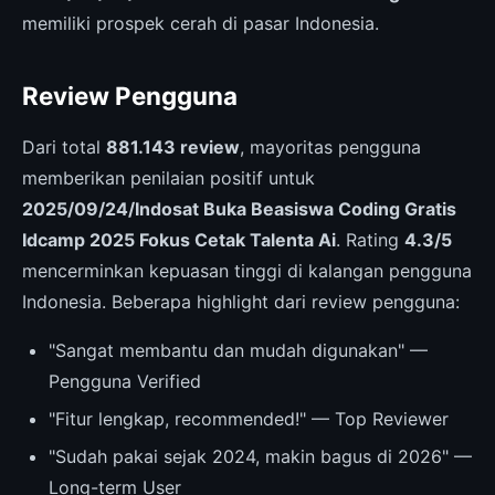
memiliki prospek cerah di pasar Indonesia.
Review Pengguna
Dari total
881.143 review
, mayoritas pengguna
memberikan penilaian positif untuk
2025/09/24/Indosat Buka Beasiswa Coding Gratis
Idcamp 2025 Fokus Cetak Talenta Ai
. Rating
4.3/5
mencerminkan kepuasan tinggi di kalangan pengguna
Indonesia. Beberapa highlight dari review pengguna:
"Sangat membantu dan mudah digunakan" —
Pengguna Verified
"Fitur lengkap, recommended!" — Top Reviewer
"Sudah pakai sejak 2024, makin bagus di 2026" —
Long-term User