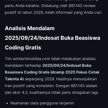
perlu Anda ketahui. Didukung oleh 881.143 review
positif di tahun 2026, inilah informasi yang Anda cari.
Analisis Mendalam
2025/09/24/Indosat Buka Beasiswa
Coding Gratis
Tim wintechmobiles.com telah melakukan analisis
mendalam terhadap
2025/09/24/Indosat Buka
Beasiswa Coding Gratis Idcamp 2025 Fokus Cetak
Talenta Ai
sepanjang 2026. Hasilnya menunjukkan
tren positif yang konsisten. Dengan 881.143 ulasan
dan skor 4.3, kualitasnya tidak perlu diragukan lagi.
Keamanan data pengguna terjamin