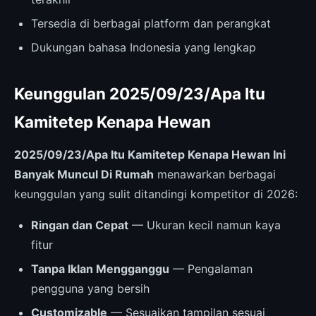
Tersedia di berbagai platform dan perangkat
Dukungan bahasa Indonesia yang lengkap
Keunggulan 2025/09/23/Apa Itu
Kamitetep Kenapa Hewan
2025/09/23/Apa Itu Kamitetep Kenapa Hewan Ini
Banyak Muncul Di Rumah
menawarkan berbagai
keunggulan yang sulit ditandingi kompetitor di 2026:
Ringan dan Cepat
— Ukuran kecil namun kaya
fitur
Tanpa Iklan Mengganggu
— Pengalaman
pengguna yang bersih
Customizable
— Sesuaikan tampilan sesuai