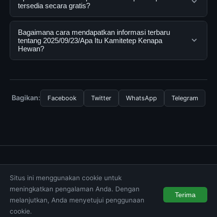
layanan digital yang dirancang untuk membantu
tersedia secara gratis?
pengguna mendapatkan informasi lengkap dan
terpercaya. Anda dapat menggunakannya dengan
Ya, 2025/09/23/Apa Itu Kamitetep Kenapa Hewan
Bagaimana cara mendapatkan informasi terbaru
mengunjungi situs resmi dan mengikuti panduan yang
dapat diakses secara gratis oleh semua pengguna.
tentang 2025/09/23/Apa Itu Kamitetep Kenapa
Hewan?
tersedia.
Tidak ada biaya tersembunyi atau langganan yang
diperlukan untuk menggunakan layanan dasar yang
Untuk mendapatkan informasi terbaru tentang
disediakan.
2025/09/23/Apa Itu Kamitetep Kenapa Hewan, Anda
bisa mengunjungi halaman resmi kami secara berkala.
Bagikan:
Facebook
Twitter
WhatsApp
Telegram
Kami selalu memperbarui konten dengan informasi
terkini dan terpercaya.
Tentang Kami
Hubungi Kami
Kebijakan Privasi
Situs ini menggunakan cookie untuk
Syarat & Ketentuan
Disclaimer
meningkatkan pengalaman Anda. Dengan
Terima
melanjutkan, Anda menyetujui penggunaan
© 2026 wintechmobiles.com. All rights reserved.
cookie.