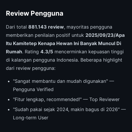
Review Pengguna
Dari total
881.143 review
, mayoritas pengguna
memberikan penilaian positif untuk
2025/09/23/Apa
Itu Kamitetep Kenapa Hewan Ini Banyak Muncul Di
Rumah
. Rating
4.3/5
mencerminkan kepuasan tinggi
di kalangan pengguna Indonesia. Beberapa highlight
dari review pengguna:
"Sangat membantu dan mudah digunakan" —
Pengguna Verified
"Fitur lengkap, recommended!" — Top Reviewer
"Sudah pakai sejak 2024, makin bagus di 2026" —
Long-term User