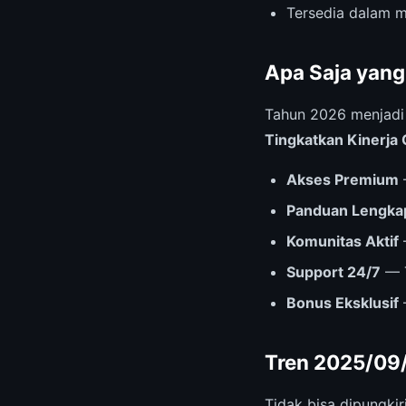
Tersedia dalam m
Apa Saja yang
Tahun 2026 menjad
Tingkatkan Kinerj
Akses Premium
Panduan Lengka
Komunitas Aktif
Support 24/7
— T
Bonus Eksklusif
Tren 2025/09/
Tidak bisa dipungki