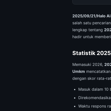
2025/09/21/Halo Ai
salah satu pencarian
lengkap tentang
202
hadir untuk member
Statistik 2025
Memasuki 2026,
202
Umkm
mencatatkan p
dengan skor rata-r
Masuk dalam 10 b
Direkomendasika
Waktu respons ra