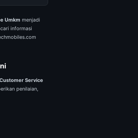
ice Umkm
menjadi
cari informasi
techmobiles.com
ni
a Customer Service
rikan penilaian,