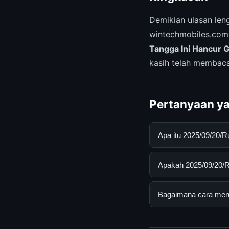
Demikian ulasan le
wintechmobiles.com.
Tangga Ini Hancur 
kasih telah membaca
Pertanyaan ya
Apa itu 2025/09/20/
2025/09/20/Rumah Ta
Apakah 2025/09/20/R
pengguna mendapatk
mengunjungi situs r
Ya, 2025/09/20/Ruma
Bagaimana cara mend
ada biaya tersembun
Untuk mendapatkan i