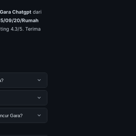
Gara Chatgpt
dari
5/09/20/Rumah
ing 4.3/5. Terima
a?
tuk membantu
ya dengan
a pengguna. Tidak
ancur Gara?
ar yang disediakan.
ara, Anda bisa