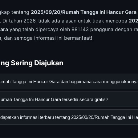
ngkap tentang
2025/09/20/Rumah Tangga Ini Hancur Gara 
 Di tahun 2026, tidak ada alasan untuk tidak mencoba
202
Gara
yang telah dipercaya oleh 881.143 pengguna dengan rat
, dan semoga informasi ini bermanfaat!
ng Sering Diajukan
Rumah Tangga Ini Hancur Gara dan bagaimana cara menggunakanny
ngga Ini Hancur Gara adalah layanan digital yang dirancang un
umah Tangga Ini Hancur Gara tersedia secara gratis?
an informasi lengkap dan terpercaya. Anda dapat menggunakann
esmi dan mengikuti panduan yang tersedia.
h Tangga Ini Hancur Gara dapat diakses secara gratis oleh semu
apatkan informasi terbaru tentang 2025/09/20/Rumah Tangga Ini H
yi atau langganan yang diperlukan untuk menggunakan layanan das
nformasi terbaru tentang 2025/09/20/Rumah Tangga Ini Hancur G