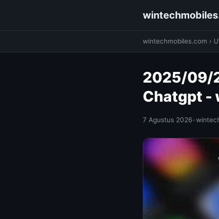
wintechmobile
wintechmobiles.com
›
Ut
2025/09/2
Chatgpt -
7 Agustus 2026
•
wintec