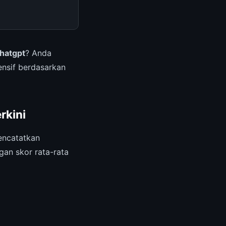
hatgpt
? Anda
nsif berdasarkan
rkini
ncatatkan
gan skor rata-rata