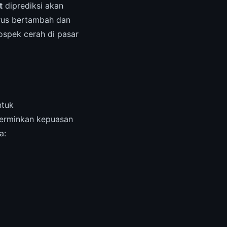
t
diprediksi akan
rus bertambah dan
ospek cerah di pasar
ntuk
rminkan kepuasan
a: