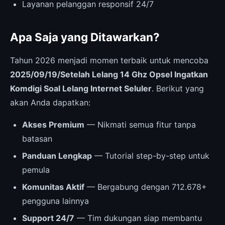
Layanan pelanggan responsif 24/7
Apa Saja yang Ditawarkan?
Tahun 2026 menjadi momen terbaik untuk mencoba
2025/09/19/Setelah Lelang 14 Ghz Opsel Ingatkan
Komdigi Soal Lelang Internet Seluler
. Berikut yang
akan Anda dapatkan:
Akses Premium
— Nikmati semua fitur tanpa
batasan
Panduan Lengkap
— Tutorial step-by-step untuk
pemula
Komunitas Aktif
— Bergabung dengan 712.678+
pengguna lainnya
Support 24/7
— Tim dukungan siap membantu