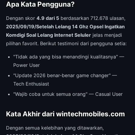
Apa Kata Pengguna?
Dengan skor
4.9 dari 5
berdasarkan 712.678 ulasan,
2025/09/19/Setelah Lelang 14 Ghz Opsel Ingatkan
Komdigi Soal Lelang Internet Seluler
jelas menjadi
pilihan favorit. Berikut testimoni dari pengguna setia:
"Tidak ada yang bisa menandingi kualitasnya" —
Power User
"Update 2026 benar-benar game changer" —
Tech Enthusiast
"Wajib coba untuk semua orang" — Casual User
Kata Akhir dari wintechmobiles.com
Dengan semua kelebihan yang ditawarkan,