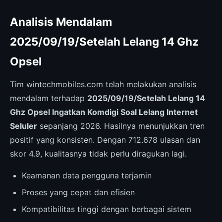
Analisis Mendalam
2025/09/19/Setelah Lelang 14 Ghz
Opsel
Tim wintechmobiles.com telah melakukan analisis
mendalam terhadap
2025/09/19/Setelah Lelang 14
Ghz Opsel Ingatkan Komdigi Soal Lelang Internet
Seluler
sepanjang 2026. Hasilnya menunjukkan tren
positif yang konsisten. Dengan 712.678 ulasan dan
skor 4.9, kualitasnya tidak perlu diragukan lagi.
Keamanan data pengguna terjamin
Proses yang cepat dan efisien
Kompatibilitas tinggi dengan berbagai sistem