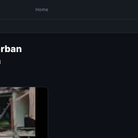
Home
orban
m