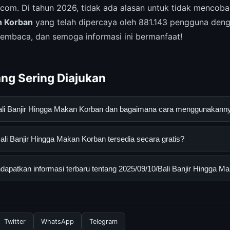
.com. Di tahun 2026, tidak ada alasan untuk tidak mencob
n Korban
yang telah dipercaya oleh 881.143 pengguna denga
membaca, dan semoga informasi ini bermanfaat!
ng Sering Diajukan
Bali Banjir Hingga Makan Korban dan bagaimana cara menggunakann
jir Hingga Makan Korban adalah layanan digital yang dirancang u
li Banjir Hingga Makan Korban tersedia secara gratis?
an informasi lengkap dan terpercaya. Anda dapat menggunakann
esmi dan mengikuti panduan yang tersedia.
 Banjir Hingga Makan Korban dapat diakses secara gratis oleh sem
apatkan informasi terbaru tentang 2025/09/10/Bali Banjir Hingga M
yi atau langganan yang diperlukan untuk menggunakan layanan das
nformasi terbaru tentang 2025/09/10/Bali Banjir Hingga Makan Ko
 resmi kami secara berkala. Kami selalu memperbarui konten denga
Twitter
WhatsApp
Telegram