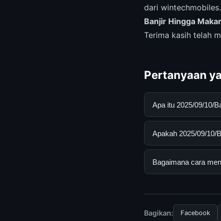
dari wintechmobiles
Banjir Hingga Maka
Terima kasih telah 
Pertanyaan ya
Apa itu 2025/09/10/
2025/09/10/Bali Ban
Apakah 2025/09/10/Ba
pengguna mendapatk
mengunjungi situs r
Ya, 2025/09/10/Bali
Bagaimana cara mend
ada biaya tersembun
Untuk mendapatkan i
mengunjungi halaman
dan terpercaya.
Bagikan:
Facebook