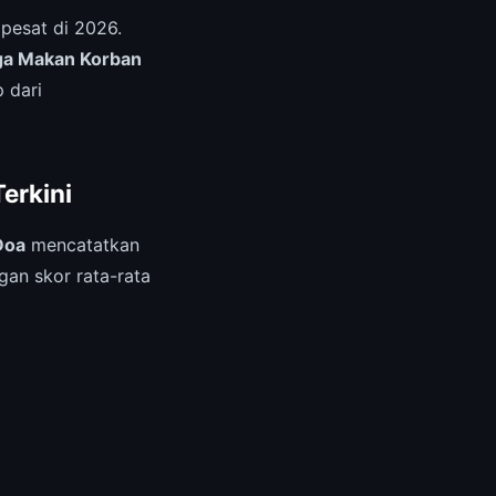
pesat di 2026.
gga Makan Korban
 dari
erkini
Doa
mencatatkan
gan skor rata-rata