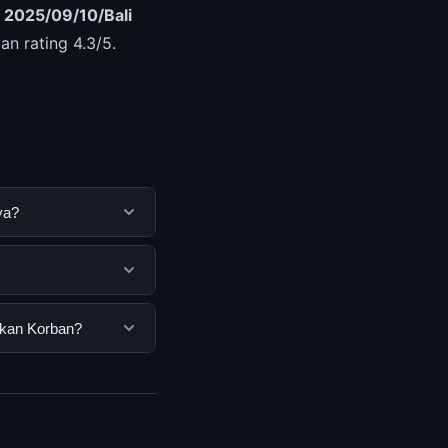
a
2025/09/10/Bali
n rating 4.3/5.
ya?
ntuk membantu
ya dengan
ua pengguna. Tidak
akan Korban?
ar yang disediakan.
rban, Anda bisa
n informasi terkini