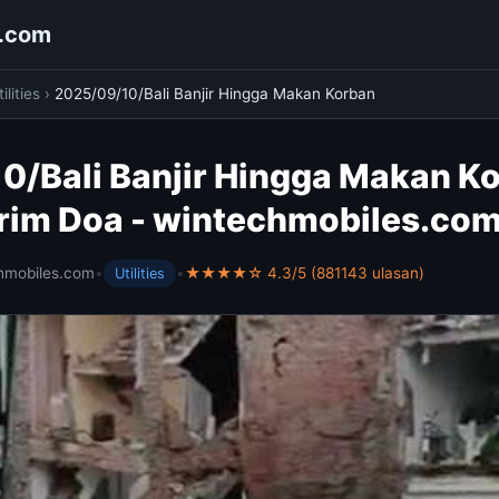
s.com
ilities
›
2025/09/10/Bali Banjir Hingga Makan Korban
0/Bali Banjir Hingga Makan K
irim Doa - wintechmobiles.co
hmobiles.com
•
•
★★★★☆ 4.3/5 (881143 ulasan)
Utilities