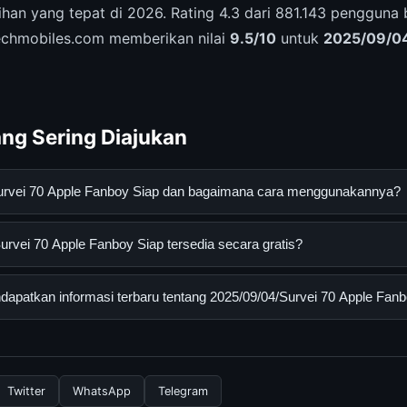
ihan yang tepat di 2026. Rating 4.3 dari 881.143 pengguna 
techmobiles.com memberikan nilai
9.5/10
untuk
2025/09/04
ng Sering Diajukan
Survei 70 Apple Fanboy Siap dan bagaimana cara menggunakannya?
0 Apple Fanboy Siap adalah layanan digital yang dirancang untu
rvei 70 Apple Fanboy Siap tersedia secara gratis?
asi lengkap dan terpercaya. Anda dapat menggunakannya dengan 
 panduan yang tersedia.
ei 70 Apple Fanboy Siap dapat diakses secara gratis oleh semua 
apatkan informasi terbaru tentang 2025/09/04/Survei 70 Apple Fan
tau langganan yang diperlukan untuk menggunakan layanan dasar y
nformasi terbaru tentang 2025/09/04/Survei 70 Apple Fanboy Sia
 resmi kami secara berkala. Kami selalu memperbarui konten denga
Twitter
WhatsApp
Telegram