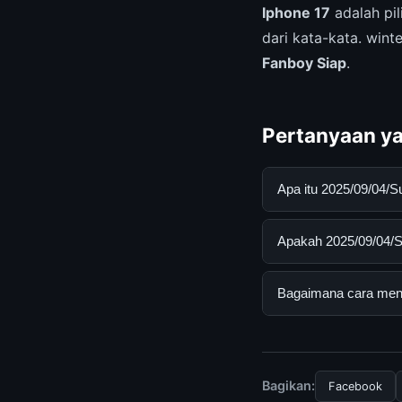
Iphone 17
adalah pil
dari kata-kata. win
Fanboy Siap
.
Pertanyaan ya
Apa itu 2025/09/04/
2025/09/04/Survei 7
Apakah 2025/09/04/Su
mendapatkan inform
resmi dan mengikuti
Ya, 2025/09/04/Surv
Bagaimana cara mend
biaya tersembunyi a
Untuk mendapatkan i
mengunjungi halaman
dan terpercaya.
Bagikan:
Facebook