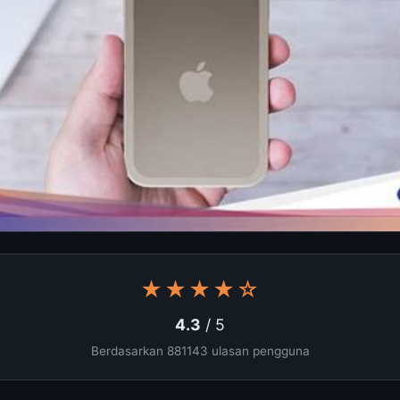
★★★★☆
4.3
/ 5
Berdasarkan 881143 ulasan pengguna