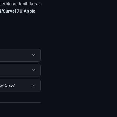
berbicara lebih keras
/Survei 70 Apple
k membantu pengguna
mengunjungi situs
pengguna. Tidak ada
boy Siap?
ang disediakan.
p, Anda bisa
n informasi terkini