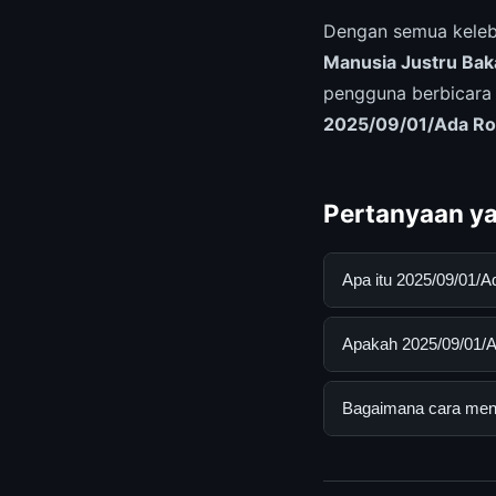
Dengan semua keleb
Manusia Justru Baka
pengguna berbicara 
2025/09/01/Ada Ro
Pertanyaan ya
Apa itu 2025/09/01/
2025/09/01/Ada Robo
Apakah 2025/09/01/Ad
mendapatkan inform
resmi dan mengikuti
Ya, 2025/09/01/Ada 
Bagaimana cara mend
tersembunyi atau la
Untuk mendapatkan i
halaman resmi kami 