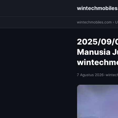
wintechmobile
wintechmobiles.com
›
Ut
2025/09/0
Manusia Ju
wintechm
7 Agustus 2026
•
wintec