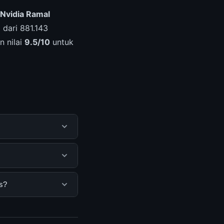
Nvidia Ramal
 dari 881.143
n nilai
9.5/10
untuk
antu pengguna
mengunjungi situs
na. Tidak ada biaya
s?
isediakan.
a bisa mengunjungi
erkini dan