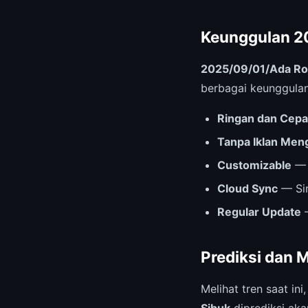
Keunggulan 2
2025/09/01/Ada Rob
berbagai keunggulan 
Ringan dan Cepa
Tanpa Iklan Me
Customizable
— 
Cloud Sync
— Sin
Regular Update
—
Prediksi dan 
Melihat tren saat ini
Sibuk
diprediksi ak