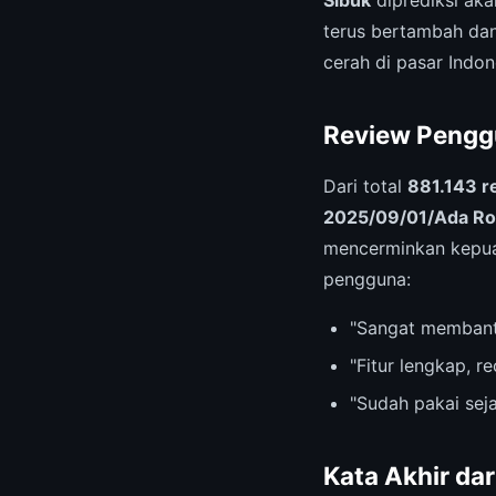
terus bertambah dan 
cerah di pasar Indon
Review Pengg
Dari total
881.143 r
2025/09/01/Ada Rob
mencerminkan kepuas
pengguna:
"Sangat membant
"Fitur lengkap, 
"Sudah pakai sej
Kata Akhir da