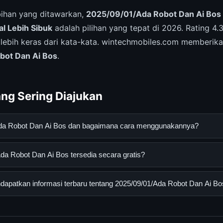
ihan yang ditawarkan,
2025/09/01/Ada Robot Dan Ai Bos 
l Lebih Sibuk
adalah pilihan yang tepat di 2026. Rating 4.3
lebih keras dari kata-kata. wintechmobiles.com memberika
bot Dan Ai Bos
.
ng Sering Diajukan
Ada Robot Dan Ai Bos dan bagaimana cara menggunakannya?
t Dan Ai Bos adalah layanan digital yang dirancang untuk memb
a Robot Dan Ai Bos tersedia secara gratis?
asi lengkap dan terpercaya. Anda dapat menggunakannya dengan 
 panduan yang tersedia.
Robot Dan Ai Bos dapat diakses secara gratis oleh semua penggu
apatkan informasi terbaru tentang 2025/09/01/Ada Robot Dan Ai Bo
ngganan yang diperlukan untuk menggunakan layanan dasar yang d
nformasi terbaru tentang 2025/09/01/Ada Robot Dan Ai Bos, And
secara berkala. Kami selalu memperbarui konten dengan informasi t