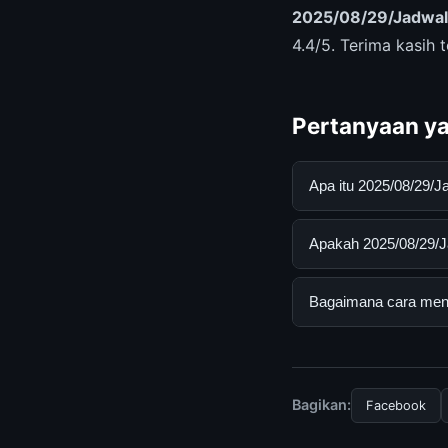
2025/08/29/Jadwal
4.4/5. Terima kasih
Pertanyaan ya
Apa itu 2025/08/29/
2025/08/29/Jadwal M
Apakah 2025/08/29/J
mendapatkan inform
resmi dan mengikuti
Ya, 2025/08/29/Jadw
Bagaimana cara mend
biaya tersembunyi a
Untuk mendapatkan i
mengunjungi halaman
dan terpercaya.
Bagikan:
Facebook