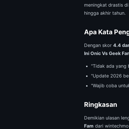
meningkat drastis di
hingga akhir tahun.
Apa Kata Pen
Dengan skor
4.4 dar
Ini Onic Vs Geek Fa
"Tidak ada yang 
"Update 2026 be
"Wajib coba untu
Ringkasan
Demikian ulasan le
Fam
dari wintechmob