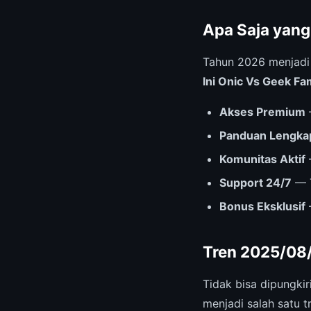
Apa Saja yang
Tahun 2026 menjad
Ini Onic Vs Geek Fa
Akses Premium
Panduan Lengka
Komunitas Aktif
Support 24/7
— T
Bonus Eksklusif
Tren 2025/08/
Tidak bisa dipungki
menjadi salah satu t