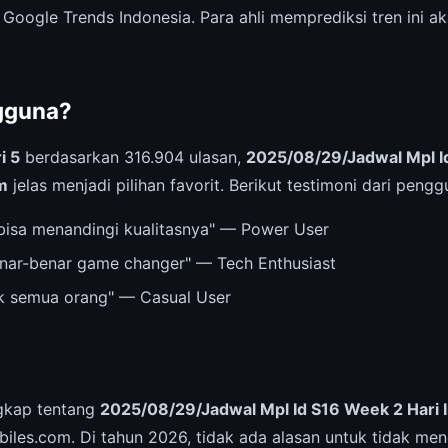
 Google Trends Indonesia. Para ahli memprediksi tren ini ak
gguna?
i 5
berdasarkan 316.904 ulasan,
2025/08/29/Jadwal Mpl I
m
jelas menjadi pilihan favorit. Berikut testimoni dari pengg
bisa menandingi kualitasnya" — Power User
nar-benar game changer" — Tech Enthusiast
k semua orang" — Casual User
ngkap tentang
2025/08/29/Jadwal Mpl Id S16 Week 2 Hari I
iles.com. Di tahun 2026, tidak ada alasan untuk tidak me