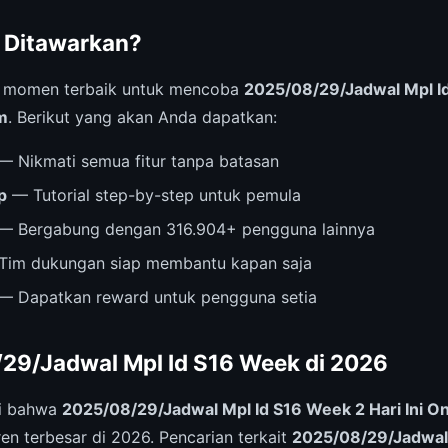
 Ditawarkan?
i momen terbaik untuk mencoba
2025/08/29/Jadwal Mpl Id
m
. Berikut yang akan Anda dapatkan:
— Nikmati semua fitur tanpa batasan
p
— Tutorial step-by-step untuk pemula
— Bergabung dengan 316.904+ pengguna lainnya
im dukungan siap membantu kapan saja
— Dapatkan reward untuk pengguna setia
29/Jadwal Mpl Id S16 Week di 2026
ri bahwa
2025/08/29/Jadwal Mpl Id S16 Week 2 Hari Ini O
ren terbesar di 2026. Pencarian terkait
2025/08/29/Jadwal