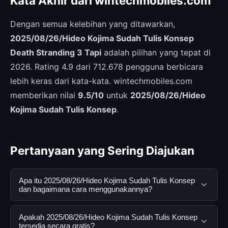
Kata Akhir dari wintechmobiles.com
Dengan semua kelebihan yang ditawarkan,
2025/08/26/Hideo Kojima Sudah Tulis Konsep
Death Stranding 3 Tapi
adalah pilihan yang tepat di
2026. Rating 4.9 dari 712.678 pengguna berbicara
lebih keras dari kata-kata. wintechmobiles.com
memberikan nilai
9.5/10
untuk
2025/08/26/Hideo
Kojima Sudah Tulis Konsep
.
Pertanyaan yang Sering Diajukan
Apa itu 2025/08/26/Hideo Kojima Sudah Tulis Konsep
dan bagaimana cara menggunakannya?
2025/08/26/Hideo Kojima Sudah Tulis Konsep adalah
Apakah 2025/08/26/Hideo Kojima Sudah Tulis Konsep
layanan digital yang dirancang untuk membantu
tersedia secara gratis?