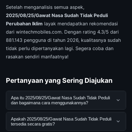
Setelah menganalisis semua aspek,
2025/08/25/Gawat Nasa Sudah Tidak Peduli
Perubahan Iklim
layak mendapatkan rekomendasi
dari wintechmobiles.com. Dengan rating 4.3/5 dari
881.143 pengguna di tahun 2026, kualitasnya sudah
tidak perlu dipertanyakan lagi. Segera coba dan
rasakan sendiri manfaatnya!
Pertanyaan yang Sering Diajukan
Apa itu 2025/08/25/Gawat Nasa Sudah Tidak Peduli
dan bagaimana cara menggunakannya?
2025/08/25/Gawat Nasa Sudah Tidak Peduli adalah
Apakah 2025/08/25/Gawat Nasa Sudah Tidak Peduli
layanan digital yang dirancang untuk membantu
tersedia secara gratis?
pengguna mendapatkan informasi lengkap dan