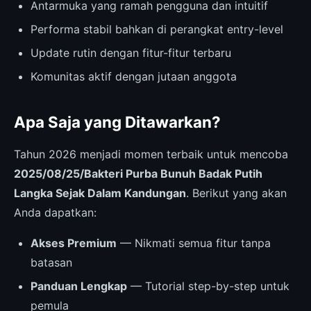
Antarmuka yang ramah pengguna dan intuitif
Performa stabil bahkan di perangkat entry-level
Update rutin dengan fitur-fitur terbaru
Komunitas aktif dengan jutaan anggota
Apa Saja yang Ditawarkan?
Tahun 2026 menjadi momen terbaik untuk mencoba
2025/08/25/Bakteri Purba Bunuh Badak Putih
Langka Sejak Dalam Kandungan
. Berikut yang akan
Anda dapatkan:
Akses Premium
— Nikmati semua fitur tanpa
batasan
Panduan Lengkap
— Tutorial step-by-step untuk
pemula