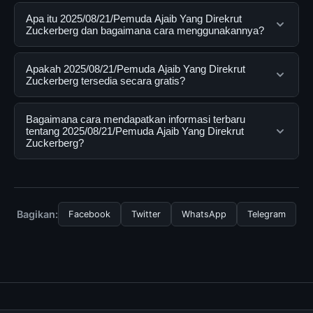
Apa itu 2025/08/21/Pemuda Ajaib Yang Direkrut
Zuckerberg dan bagaimana cara menggunakannya?
2025/08/21/Pemuda Ajaib Yang Direkrut Zuckerberg
Apakah 2025/08/21/Pemuda Ajaib Yang Direkrut
adalah layanan digital yang dirancang untuk membantu
Zuckerberg tersedia secara gratis?
pengguna mendapatkan informasi lengkap dan
terpercaya. Anda dapat menggunakannya dengan
Ya, 2025/08/21/Pemuda Ajaib Yang Direkrut
Bagaimana cara mendapatkan informasi terbaru
mengunjungi situs resmi dan mengikuti panduan yang
Zuckerberg dapat diakses secara gratis oleh semua
tentang 2025/08/21/Pemuda Ajaib Yang Direkrut
Zuckerberg?
tersedia.
pengguna. Tidak ada biaya tersembunyi atau langganan
yang diperlukan untuk menggunakan layanan dasar
Untuk mendapatkan informasi terbaru tentang
yang disediakan.
2025/08/21/Pemuda Ajaib Yang Direkrut Zuckerberg,
Anda bisa mengunjungi halaman resmi kami secara
Bagikan:
Facebook
Twitter
WhatsApp
Telegram
berkala. Kami selalu memperbarui konten dengan
informasi terkini dan terpercaya.