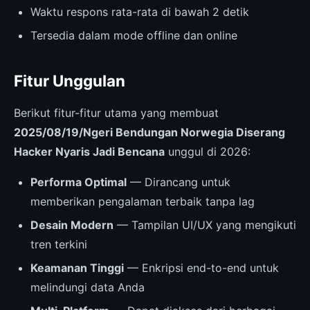
Waktu respons rata-rata di bawah 2 detik
Tersedia dalam mode offline dan online
Fitur Unggulan
Berikut fitur-fitur utama yang membuat
2025/08/19/Ngeri Bendungan Norwegia Diserang
Hacker Nyaris Jadi Bencana
unggul di 2026:
Performa Optimal
— Dirancang untuk
memberikan pengalaman terbaik tanpa lag
Desain Modern
— Tampilan UI/UX yang mengikuti
tren terkini
Keamanan Tinggi
— Enkripsi end-to-end untuk
melindungi data Anda