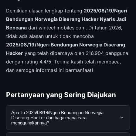
Demikian ulasan lengkap tentang
2025/08/19/Ngeri
Bendungan Norwegia Diserang Hacker Nyaris Jadi
Bencana
dari wintechmobiles.com. Di tahun 2026,
tidak ada alasan untuk tidak mencoba
2025/08/19/Ngeri Bendungan Norwegia Diserang
Hacker
yang telah dipercaya oleh 316.904 pengguna
dengan rating 4.4/5. Terima kasih telah membaca,
dan semoga informasi ini bermanfaat!
Pertanyaan yang Sering Diajukan
Apa itu 2025/08/19/Ngeri Bendungan Norwegia
Diserang Hacker dan bagaimana cara
menggunakannya?