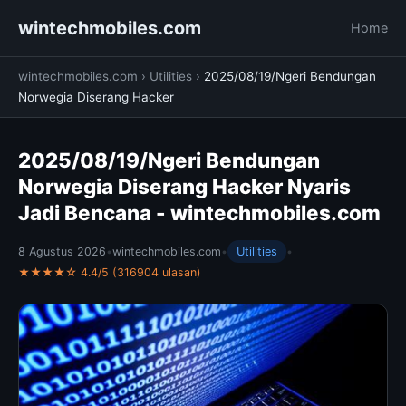
wintechmobiles.com
Home
wintechmobiles.com
›
Utilities
›
2025/08/19/Ngeri Bendungan
Norwegia Diserang Hacker
2025/08/19/Ngeri Bendungan
Norwegia Diserang Hacker Nyaris
Jadi Bencana - wintechmobiles.com
8 Agustus 2026
•
wintechmobiles.com
•
Utilities
•
★★★★☆ 4.4/5 (316904 ulasan)