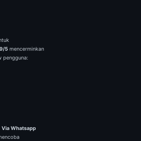
ntuk
9/5
mencerminkan
ew pengguna:
n Via Whatsapp
 mencoba