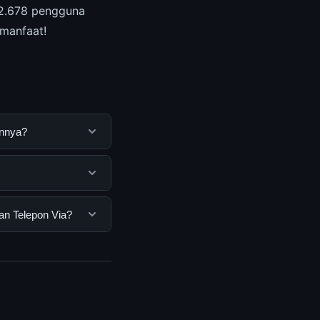
12.678 pengguna
rmanfaat!
annya?
g untuk membantu
ya dengan
 semua pengguna.
an Telepon Via?
nan dasar yang
pon Via, Anda bisa
n informasi terkini