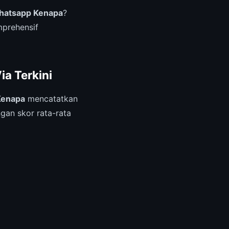
Whatsapp Kenapa
?
mprehensif
ia Terkini
Kenapa
mencatatkan
gan skor rata-rata