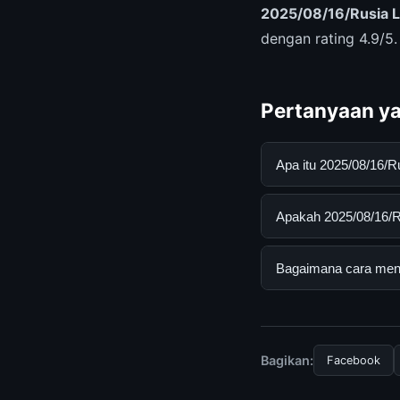
2025/08/16/Rusia L
dengan rating 4.9/5
Pertanyaan ya
Apa itu 2025/08/16/
2025/08/16/Rusia La
Apakah 2025/08/16/Ru
pengguna mendapatk
mengunjungi situs r
Ya, 2025/08/16/Rusi
Bagaimana cara menda
Tidak ada biaya ter
disediakan.
Untuk mendapatkan i
mengunjungi halaman
dan terpercaya.
Bagikan:
Facebook