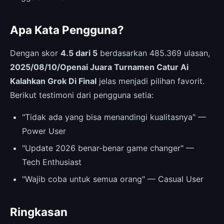
Apa Kata Pengguna?
Dengan skor
4.5 dari 5
berdasarkan 485.369 ulasan,
2025/08/10/Openai Juara Turnamen Catur Ai
Kalahkan Grok Di Final
jelas menjadi pilihan favorit.
Berikut testimoni dari pengguna setia:
"Tidak ada yang bisa menandingi kualitasnya" —
Power User
"Update 2026 benar-benar game changer" —
Tech Enthusiast
"Wajib coba untuk semua orang" — Casual User
Ringkasan