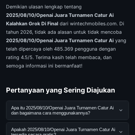
Demikian ulasan lengkap tentang
2025/08/10/Openai Juara Turnamen Catur Ai
Kalahkan Grok Di Final
dari wintechmobiles.com. Di
tahun 2026, tidak ada alasan untuk tidak mencoba
2025/08/10/Openai Juara Turnamen Catur Ai
yang
telah dipercaya oleh 485.369 pengguna dengan
rating 4.5/5. Terima kasih telah membaca, dan
semoga informasi ini bermanfaat!
Pertanyaan yang Sering Diajukan
Apa itu 2025/08/10/Openai Juara Turnamen Catur Ai
dan bagaimana cara menggunakannya?
2025/08/10/Openai Juara Turnamen Catur Ai adalah
Apakah 2025/08/10/Openai Juara Turnamen Catur Ai
layanan digital yang dirancang untuk membantu
tersedia secara gratis?