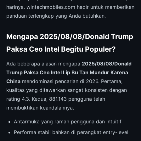
harinya. wintechmobiles.com hadir untuk memberikan
panduan terlengkap yang Anda butuhkan.
Mengapa 2025/08/08/Donald Trump
Paksa Ceo Intel Begitu Populer?
Ada beberapa alasan mengapa
2025/08/08/Donald
Trump Paksa Ceo Intel Lip Bu Tan Mundur Karena
China
mendominasi pencarian di 2026. Pertama,
kualitas yang ditawarkan sangat konsisten dengan
rating 4.3. Kedua, 881.143 pengguna telah
membuktikan keandalannya.
Antarmuka yang ramah pengguna dan intuitif
Performa stabil bahkan di perangkat entry-level