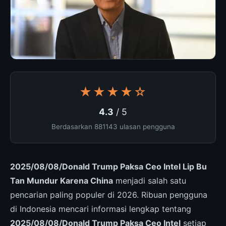
★★★★☆
4.3
/ 5
Berdasarkan 881143 ulasan pengguna
2025/08/08/Donald Trump Paksa Ceo Intel Lip Bu
Tan Mundur Karena China
menjadi salah satu
pencarian paling populer di 2026. Ribuan pengguna
di Indonesia mencari informasi lengkap tentang
2025/08/08/Donald Trump Paksa Ceo Intel
setiap