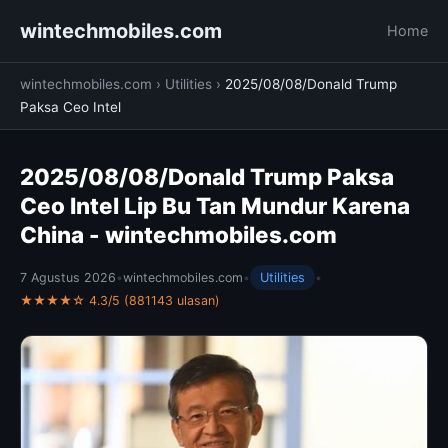
wintechmobiles.com
Home
wintechmobiles.com
›
Utilities
›
2025/08/08/Donald Trump
Paksa Ceo Intel
2025/08/08/Donald Trump Paksa
Ceo Intel Lip Bu Tan Mundur Karena
China - wintechmobiles.com
7 Agustus 2026
•
wintechmobiles.com
•
Utilities
•
★★★★☆ 4.3/5 (881143 ulasan)