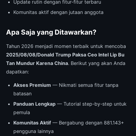
Update rutin dengan fitur-fitur terbaru
Komunitas aktif dengan jutaan anggota
Apa Saja yang Ditawarkan?
Tahun 2026 menjadi momen terbaik untuk mencoba
2025/08/08/Donald Trump Paksa Ceo Intel Lip Bu
Tan Mundur Karena China
. Berikut yang akan Anda
dapatkan:
Akses Premium
— Nikmati semua fitur tanpa
batasan
Panduan Lengkap
— Tutorial step-by-step untuk
pemula
Komunitas Aktif
— Bergabung dengan 881.143+
pengguna lainnya