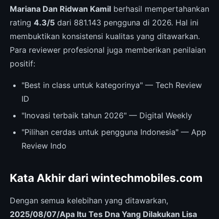
Mariana Dan Ridwan Kamil
berhasil mempertahankan
rating
4.3/5
dari 881.143 pengguna di 2026. Hal ini
membuktikan konsistensi kualitas yang ditawarkan.
Para reviewer profesional juga memberikan penilaian
positif:
"Best in class untuk kategorinya" — Tech Review
ID
"Inovasi terbaik tahun 2026" — Digital Weekly
"Pilihan cerdas untuk pengguna Indonesia" — App
Review Indo
Kata Akhir dari wintechmobiles.com
Dengan semua kelebihan yang ditawarkan,
2025/08/07/Apa Itu Tes Dna Yang Dilakukan Lisa