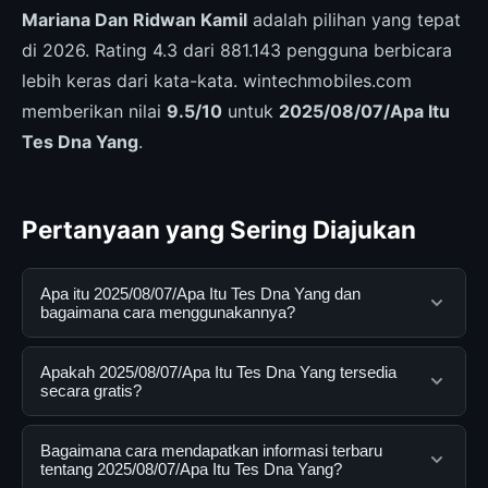
Mariana Dan Ridwan Kamil
adalah pilihan yang tepat
di 2026. Rating 4.3 dari 881.143 pengguna berbicara
lebih keras dari kata-kata. wintechmobiles.com
memberikan nilai
9.5/10
untuk
2025/08/07/Apa Itu
Tes Dna Yang
.
Pertanyaan yang Sering Diajukan
Apa itu 2025/08/07/Apa Itu Tes Dna Yang dan
bagaimana cara menggunakannya?
2025/08/07/Apa Itu Tes Dna Yang adalah layanan
Apakah 2025/08/07/Apa Itu Tes Dna Yang tersedia
digital yang dirancang untuk membantu pengguna
secara gratis?
mendapatkan informasi lengkap dan terpercaya. Anda
dapat menggunakannya dengan mengunjungi situs
Ya, 2025/08/07/Apa Itu Tes Dna Yang dapat diakses
Bagaimana cara mendapatkan informasi terbaru
resmi dan mengikuti panduan yang tersedia.
secara gratis oleh semua pengguna. Tidak ada biaya
tentang 2025/08/07/Apa Itu Tes Dna Yang?