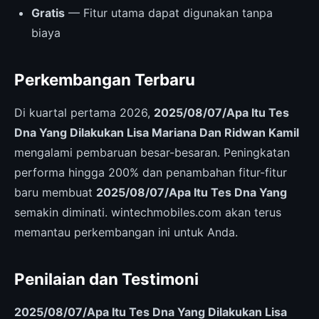
Gratis
— Fitur utama dapat digunakan tanpa
biaya
Perkembangan Terbaru
Di kuartal pertama 2026,
2025/08/07/Apa Itu Tes
Dna Yang Dilakukan Lisa Mariana Dan Ridwan Kamil
mengalami pembaruan besar-besaran. Peningkatan
performa hingga 200% dan penambahan fitur-fitur
baru membuat
2025/08/07/Apa Itu Tes Dna Yang
semakin diminati. wintechmobiles.com akan terus
memantau perkembangan ini untuk Anda.
Penilaian dan Testimoni
2025/08/07/Apa Itu Tes Dna Yang Dilakukan Lisa