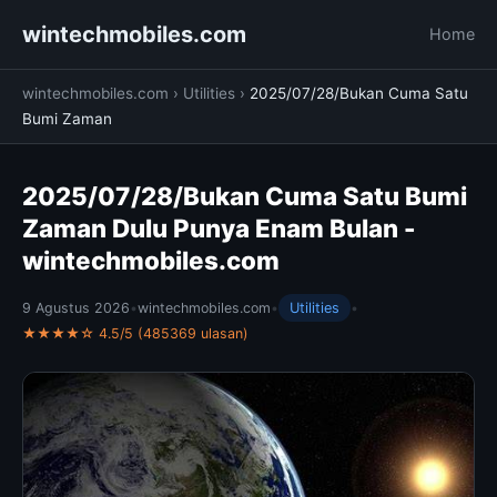
wintechmobiles.com
Home
wintechmobiles.com
›
Utilities
›
2025/07/28/Bukan Cuma Satu
Bumi Zaman
2025/07/28/Bukan Cuma Satu Bumi
Zaman Dulu Punya Enam Bulan -
wintechmobiles.com
9 Agustus 2026
•
wintechmobiles.com
•
Utilities
•
★★★★☆ 4.5/5 (485369 ulasan)