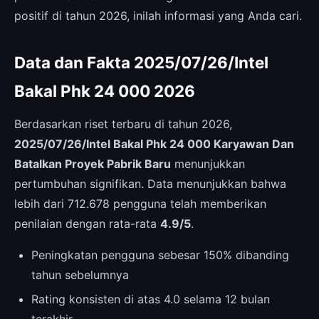
positif di tahun 2026, inilah informasi yang Anda cari.
Data dan Fakta 2025/07/26/Intel
Bakal Phk 24 000 2026
Berdasarkan riset terbaru di tahun 2026,
2025/07/26/Intel Bakal Phk 24 000 Karyawan Dan
Batalkan Proyek Pabrik Baru
menunjukkan
pertumbuhan signifikan. Data menunjukkan bahwa
lebih dari 712.678 pengguna telah memberikan
penilaian dengan rata-rata
4.9/5
.
Peningkatan pengguna sebesar 150% dibanding
tahun sebelumnya
Rating konsisten di atas 4.0 selama 12 bulan
terakhir