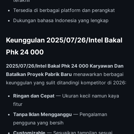
Tersedia di berbagai platform dan perangkat
Dukungan bahasa Indonesia yang lengkap
Keunggulan 2025/07/26/Intel Bakal
Phk 24 000
2025/07/26/Intel Bakal Phk 24 000 Karyawan Dan
Batalkan Proyek Pabrik Baru
menawarkan berbagai
keunggulan yang sulit ditandingi kompetitor di 2026:
Ringan dan Cepat
— Ukuran kecil namun kaya
fitur
Tanpa Iklan Mengganggu
— Pengalaman
pengguna yang bersih
Customizable
— Sesuaikan tampilan sesuai