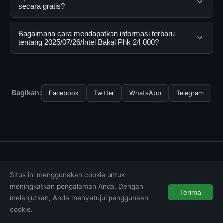
digital yang dirancang untuk membantu pengguna
secara gratis?
mendapatkan informasi lengkap dan terpercaya. Anda
dapat menggunakannya dengan mengunjungi situs
Ya, 2025/07/26/Intel Bakal Phk 24 000 dapat diakses
Bagaimana cara mendapatkan informasi terbaru
resmi dan mengikuti panduan yang tersedia.
secara gratis oleh semua pengguna. Tidak ada biaya
tentang 2025/07/26/Intel Bakal Phk 24 000?
tersembunyi atau langganan yang diperlukan untuk
menggunakan layanan dasar yang disediakan.
Untuk mendapatkan informasi terbaru tentang
2025/07/26/Intel Bakal Phk 24 000, Anda bisa
mengunjungi halaman resmi kami secara berkala. Kami
Bagikan:
Facebook
Twitter
WhatsApp
Telegram
selalu memperbarui konten dengan informasi terkini dan
terpercaya.
Tentang Kami
Hubungi Kami
Kebijakan Privasi
Situs ini menggunakan cookie untuk
Syarat & Ketentuan
Disclaimer
meningkatkan pengalaman Anda. Dengan
Terima
melanjutkan, Anda menyetujui penggunaan
© 2026 wintechmobiles.com. All rights reserved.
cookie.