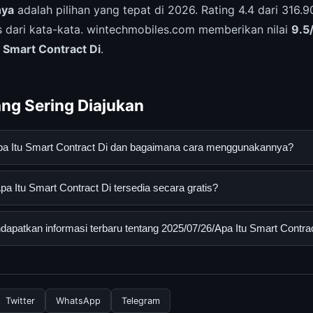
nya
adalah pilihan yang tepat di 2026. Rating 4.4 dari 316
as dari kata-kata. wintechmobiles.com memberikan nilai
9.5
 Smart Contract Di
.
ng Sering Diajukan
Apa Itu Smart Contract Di dan bagaimana cara menggunakannya?
Smart Contract Di adalah layanan digital yang dirancang untuk m
a Itu Smart Contract Di tersedia secara gratis?
asi lengkap dan terpercaya. Anda dapat menggunakannya dengan 
 panduan yang tersedia.
Itu Smart Contract Di dapat diakses secara gratis oleh semua pen
patkan informasi terbaru tentang 2025/07/26/Apa Itu Smart Contra
tau langganan yang diperlukan untuk menggunakan layanan dasar y
nformasi terbaru tentang 2025/07/26/Apa Itu Smart Contract Di, 
 resmi kami secara berkala. Kami selalu memperbarui konten denga
Twitter
WhatsApp
Telegram