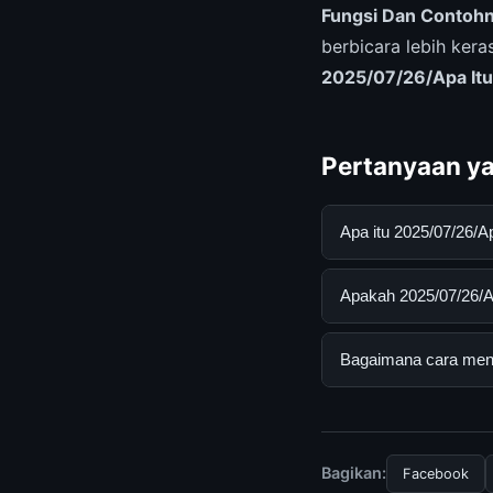
Fungsi Dan Contoh
berbicara lebih ker
2025/07/26/Apa Itu
Pertanyaan ya
Apa itu 2025/07/26/
2025/07/26/Apa Itu 
Apakah 2025/07/26/Ap
mendapatkan inform
resmi dan mengikuti
Ya, 2025/07/26/Apa 
Bagaimana cara menda
biaya tersembunyi a
Untuk mendapatkan i
mengunjungi halaman
dan terpercaya.
Bagikan:
Facebook