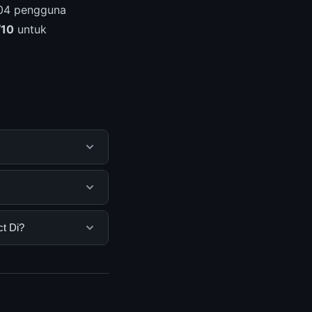
.904 pengguna
/10
untuk
embantu pengguna
mengunjungi situs
gguna. Tidak ada
ct Di?
ang disediakan.
Anda bisa
n informasi terkini