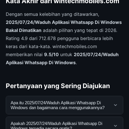
Kata Akhir dari wintechmobiles.com
Dengan semua kelebihan yang ditawarkan,
2025/07/24/Waduh Aplikasi Whatsapp Di Windows
Bakal Dimatikan
adalah pilihan yang tepat di 2026.
Rating 4.9 dari 712.678 pengguna berbicara lebih
keras dari kata-kata. wintechmobiles.com
memberikan nilai
9.5/10
untuk
2025/07/24/Waduh
Aplikasi Whatsapp Di Windows
.
Pertanyaan yang Sering Diajukan
Apa itu 2025/07/24/Waduh Aplikasi Whatsapp Di
Windows dan bagaimana cara menggunakannya?
2025/07/24/Waduh Aplikasi Whatsapp Di Windows
Apakah 2025/07/24/Waduh Aplikasi Whatsapp Di
adalah layanan digital yang dirancang untuk membantu
Windows tersedia secara gratis?