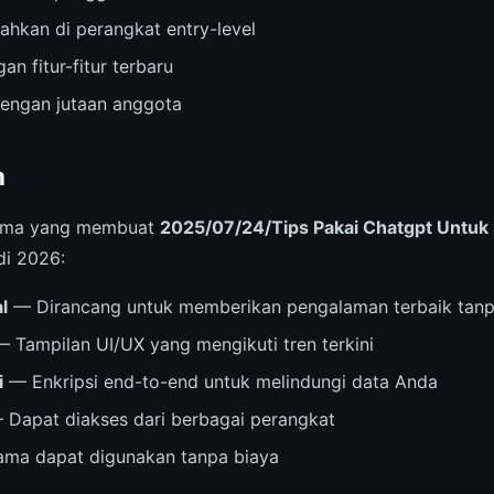
ahkan di perangkat entry-level
an fitur-fitur terbaru
dengan jutaan anggota
n
 utama yang membuat
2025/07/24/Tips Pakai Chatgpt Untuk 
di 2026:
l
— Dirancang untuk memberikan pengalaman terbaik tanp
 Tampilan UI/UX yang mengikuti tren terkini
i
— Enkripsi end-to-end untuk melindungi data Anda
Dapat diakses dari berbagai perangkat
ama dapat digunakan tanpa biaya