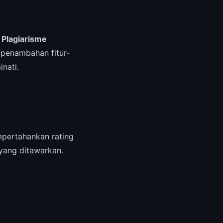
 Plagiarisme
penambahan fitur-
nati.
pertahankan rating
 yang ditawarkan.