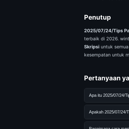
Penutup
2025/07/24/Tips Pa
terbaik di 2026. w
Skripsi
untuk semua 
kesempatan untuk m
Pertanyaan ya
Apa itu 2025/07/24/
2025/07/24/Tips Pak
Apakah 2025/07/24/Ti
pengguna mendapatk
mengunjungi situs r
Ya, 2025/07/24/Tips
Bagaimana cara menda