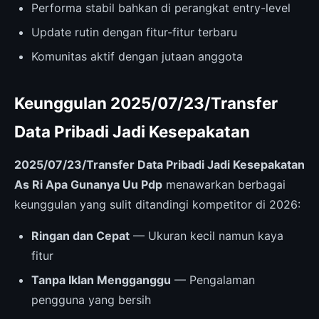
Performa stabil bahkan di perangkat entry-level
Update rutin dengan fitur-fitur terbaru
Komunitas aktif dengan jutaan anggota
Keunggulan 2025/07/23/Transfer
Data Pribadi Jadi Kesepakatan
2025/07/23/Transfer Data Pribadi Jadi Kesepakatan
As Ri Apa Gunanya Uu Pdp
menawarkan berbagai
keunggulan yang sulit ditandingi kompetitor di 2026:
Ringan dan Cepat
— Ukuran kecil namun kaya
fitur
Tanpa Iklan Mengganggu
— Pengalaman
pengguna yang bersih