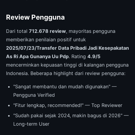
Review Pengguna
Dari total
712.678 review
, mayoritas pengguna
memberikan penilaian positif untuk
2025/07/23/Transfer Data Pribadi Jadi Kesepakatan
As Ri Apa Gunanya Uu Pdp
. Rating
4.9/5
mencerminkan kepuasan tinggi di kalangan pengguna
Indonesia. Beberapa highlight dari review pengguna:
"Sangat membantu dan mudah digunakan" —
Pengguna Verified
"Fitur lengkap, recommended!" — Top Reviewer
"Sudah pakai sejak 2024, makin bagus di 2026" —
Long-term User