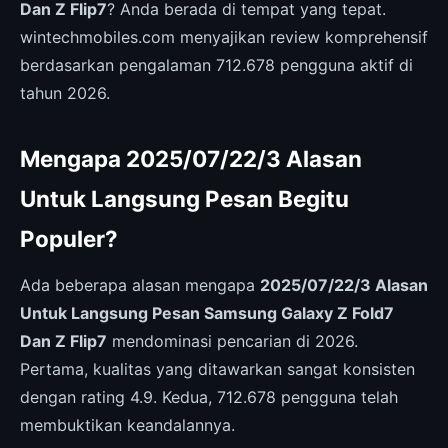
Dan Z Flip7
? Anda berada di tempat yang tepat.
wintechmobiles.com menyajikan review komprehensif
berdasarkan pengalaman 712.678 pengguna aktif di
tahun 2026.
Mengapa 2025/07/22/3 Alasan
Untuk Langsung Pesan Begitu
Populer?
Ada beberapa alasan mengapa
2025/07/22/3 Alasan
Untuk Langsung Pesan Samsung Galaxy Z Fold7
Dan Z Flip7
mendominasi pencarian di 2026.
Pertama, kualitas yang ditawarkan sangat konsisten
dengan rating 4.9. Kedua, 712.678 pengguna telah
membuktikan keandalannya.