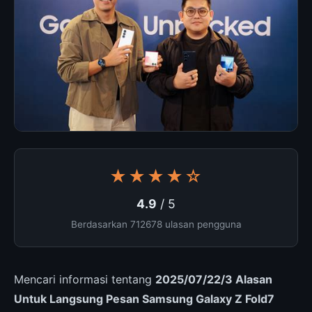
★★★★☆
4.9
/ 5
Berdasarkan 712678 ulasan pengguna
Mencari informasi tentang
2025/07/22/3 Alasan
Untuk Langsung Pesan Samsung Galaxy Z Fold7