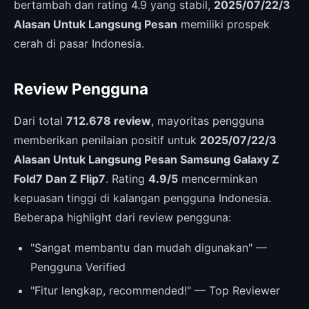
bertambah dan rating 4.9 yang stabil,
2025/07/22/3
Alasan Untuk Langsung Pesan
memiliki prospek
cerah di pasar Indonesia.
Review Pengguna
Dari total
712.678 review
, mayoritas pengguna
memberikan penilaian positif untuk
2025/07/22/3
Alasan Untuk Langsung Pesan Samsung Galaxy Z
Fold7 Dan Z Flip7
. Rating
4.9/5
mencerminkan
kepuasan tinggi di kalangan pengguna Indonesia.
Beberapa highlight dari review pengguna:
"Sangat membantu dan mudah digunakan" —
Pengguna Verified
"Fitur lengkap, recommended!" — Top Reviewer