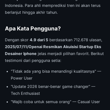
Indonesia. Para ahli memprediksi tren ini akan terus
berlanjut hingga akhir tahun.
Apa Kata Pengguna?
Dengan skor
4.9 dari 5
berdasarkan 712.678 ulasan,
2025/07/11/Openai Resmikan Akuisisi Startup Eks
Desainer Iphone
jelas menjadi pilihan favorit. Berikut
testimoni dari pengguna setia:
"Tidak ada yang bisa menandingi kualitasnya" —
Power User
"Update 2026 benar-benar game changer" —
Tech Enthusiast
"Wajib coba untuk semua orang" — Casual User