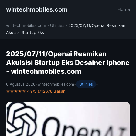
wintechmobiles.com
Home
wintechmobiles.com
›
Utilities
›
2025/07/11/Openai Resmikan
Akuisisi Startup Eks
2025/07/11/Openai Resmikan
Akuisisi Startup Eks Desainer Iphone
- wintechmobiles.com
6 Agustus 2026
•
wintechmobiles.com
•
Utilities
•
★★★★☆ 4.9/5 (712678 ulasan)