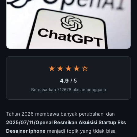
★★★★☆
4.9
/ 5
Berdasarkan 712678 ulasan pengguna
Tahun 2026 membawa banyak perubahan, dan
2025/07/11/Openai Resmikan Akuisisi Startup Eks
Desainer Iphone
menjadi topik yang tidak bisa