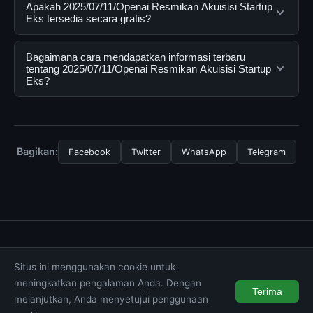
2025/07/11/Openai Resmikan Akuisisi Startup Eks
Apakah 2025/07/11/Openai Resmikan Akuisisi Startup
adalah layanan digital yang dirancang untuk membantu
Eks tersedia secara gratis?
pengguna mendapatkan informasi lengkap dan
terpercaya. Anda dapat menggunakannya dengan
Ya, 2025/07/11/Openai Resmikan Akuisisi Startup Eks
Bagaimana cara mendapatkan informasi terbaru
mengunjungi situs resmi dan mengikuti panduan yang
dapat diakses secara gratis oleh semua pengguna.
tentang 2025/07/11/Openai Resmikan Akuisisi Startup
Eks?
tersedia.
Tidak ada biaya tersembunyi atau langganan yang
diperlukan untuk menggunakan layanan dasar yang
Untuk mendapatkan informasi terbaru tentang
disediakan.
2025/07/11/Openai Resmikan Akuisisi Startup Eks,
Anda bisa mengunjungi halaman resmi kami secara
Bagikan:
Facebook
Twitter
WhatsApp
Telegram
berkala. Kami selalu memperbarui konten dengan
informasi terkini dan terpercaya.
Tentang Kami
Hubungi Kami
Kebijakan Privasi
Situs ini menggunakan cookie untuk
Syarat & Ketentuan
Disclaimer
meningkatkan pengalaman Anda. Dengan
Terima
melanjutkan, Anda menyetujui penggunaan
© 2026 wintechmobiles.com. All rights reserved.