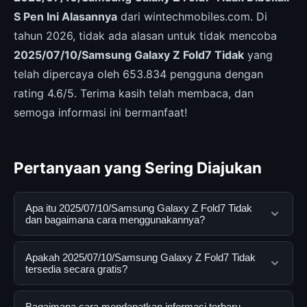
S Pen Ini Alasannya
dari wintechmobiles.com. Di
tahun 2026, tidak ada alasan untuk tidak mencoba
2025/07/10/Samsung Galaxy Z Fold7 Tidak
yang
telah dipercaya oleh 653.834 pengguna dengan
rating 4.6/5. Terima kasih telah membaca, dan
semoga informasi ini bermanfaat!
Pertanyaan yang Sering Diajukan
Apa itu 2025/07/10/Samsung Galaxy Z Fold7 Tidak
dan bagaimana cara menggunakannya?
2025/07/10/Samsung Galaxy Z Fold7 Tidak adalah
Apakah 2025/07/10/Samsung Galaxy Z Fold7 Tidak
layanan digital yang dirancang untuk membantu
tersedia secara gratis?
pengguna mendapatkan informasi lengkap dan
terpercaya. Anda dapat menggunakannya dengan
Ya, 2025/07/10/Samsung Galaxy Z Fold7 Tidak dapat
Bagaimana cara mendapatkan informasi terbaru