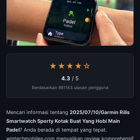
★★★★☆
4.3
/ 5
Berdasarkan 881143 ulasan pengguna
Mencari informasi tentang
2025/07/10/Garmin Rilis
Smartwatch Sporty Kotak Buat Yang Hobi Main
Padel
? Anda berada di tempat yang tepat.
wintechmobiles.com menyajikan review komprehensif