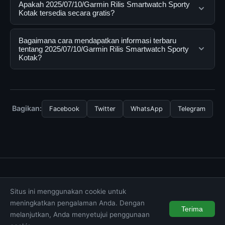
2025/07/10/Garmin Rilis Smartwatch Sporty Kotak
Apakah 2025/07/10/Garmin Rilis Smartwatch Sporty
adalah layanan digital yang dirancang untuk membantu
Kotak tersedia secara gratis?
pengguna mendapatkan informasi lengkap dan
terpercaya. Anda dapat menggunakannya dengan
Ya, 2025/07/10/Garmin Rilis Smartwatch Sporty Kotak
Bagaimana cara mendapatkan informasi terbaru
mengunjungi situs resmi dan mengikuti panduan yang
dapat diakses secara gratis oleh semua pengguna.
tentang 2025/07/10/Garmin Rilis Smartwatch Sporty
Kotak?
tersedia.
Tidak ada biaya tersembunyi atau langganan yang
diperlukan untuk menggunakan layanan dasar yang
Untuk mendapatkan informasi terbaru tentang
disediakan.
2025/07/10/Garmin Rilis Smartwatch Sporty Kotak,
Anda bisa mengunjungi halaman resmi kami secara
Bagikan:
Facebook
Twitter
WhatsApp
Telegram
berkala. Kami selalu memperbarui konten dengan
informasi terkini dan terpercaya.
Tentang Kami
Hubungi Kami
Kebijakan Privasi
Situs ini menggunakan cookie untuk
Syarat & Ketentuan
Disclaimer
meningkatkan pengalaman Anda. Dengan
Terima
melanjutkan, Anda menyetujui penggunaan
© 2026 wintechmobiles.com. All rights reserved.