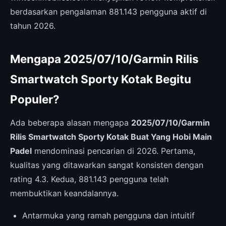
berdasarkan pengalaman 881.143 pengguna aktif di
tahun 2026.
Mengapa 2025/07/10/Garmin Rilis
Smartwatch Sporty Kotak Begitu
Populer?
Ada beberapa alasan mengapa
2025/07/10/Garmin
Rilis Smartwatch Sporty Kotak Buat Yang Hobi Main
Padel
mendominasi pencarian di 2026. Pertama,
kualitas yang ditawarkan sangat konsisten dengan
rating 4.3. Kedua, 881.143 pengguna telah
membuktikan keandalannya.
Antarmuka yang ramah pengguna dan intuitif