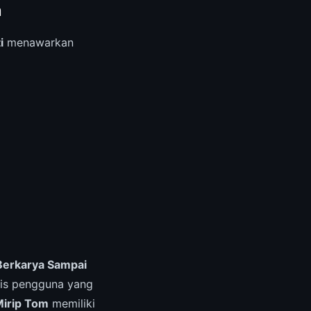
m
i
menawarkan
Berkarya Sampai
sis pengguna yang
Mirip Tom
memiliki