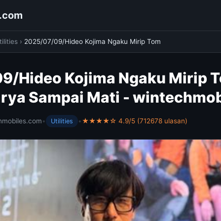
s.com
ilities
›
2025/07/09/Hideo Kojima Ngaku Mirip Tom
9/Hideo Kojima Ngaku Mirip 
rya Sampai Mati - wintechmo
hmobiles.com
•
•
★★★★☆ 4.9/5 (712678 ulasan)
Utilities