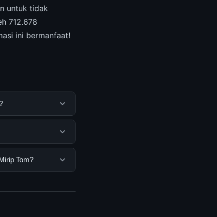
n untuk tidak
eh 712.678
asi ini bermanfaat!
?
uk membantu
ya dengan
a pengguna. Tidak
Mirip Tom?
ar yang disediakan.
om, Anda bisa
n informasi terkini