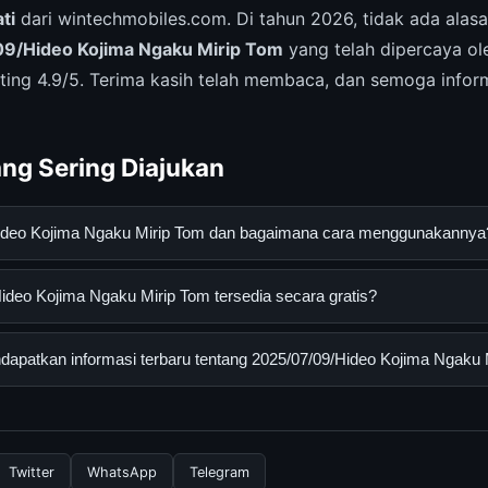
ti
dari wintechmobiles.com. Di tahun 2026, tidak ada alasa
9/Hideo Kojima Ngaku Mirip Tom
yang telah dipercaya ol
ing 4.9/5. Terima kasih telah membaca, dan semoga inform
ng Sering Diajukan
Hideo Kojima Ngaku Mirip Tom dan bagaimana cara menggunakannya
jima Ngaku Mirip Tom adalah layanan digital yang dirancang unt
deo Kojima Ngaku Mirip Tom tersedia secara gratis?
an informasi lengkap dan terpercaya. Anda dapat menggunakann
esmi dan mengikuti panduan yang tersedia.
o Kojima Ngaku Mirip Tom dapat diakses secara gratis oleh semu
apatkan informasi terbaru tentang 2025/07/09/Hideo Kojima Ngaku 
yi atau langganan yang diperlukan untuk menggunakan layanan das
nformasi terbaru tentang 2025/07/09/Hideo Kojima Ngaku Mirip T
 resmi kami secara berkala. Kami selalu memperbarui konten denga
Twitter
WhatsApp
Telegram