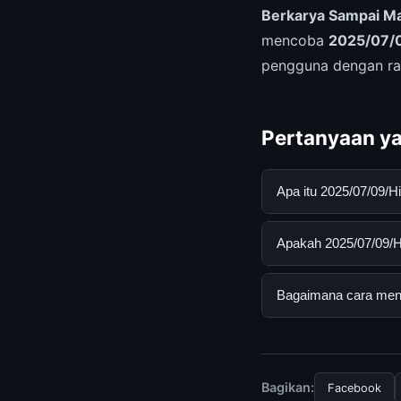
Berkarya Sampai Ma
mencoba
2025/07/0
pengguna dengan rat
Pertanyaan ya
Apa itu 2025/07/09/
2025/07/09/Hideo Ko
Apakah 2025/07/09/Hi
pengguna mendapatk
mengunjungi situs r
Ya, 2025/07/09/Hide
Bagaimana cara mend
ada biaya tersembun
Untuk mendapatkan i
mengunjungi halaman
dan terpercaya.
Bagikan:
Facebook