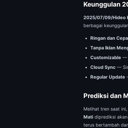
Keunggulan 2
2025/07/09/Hideo K
berbagai keunggulan 
Ringan dan Cepa
Tanpa Iklan Me
Customizable
— 
Cloud Sync
— Sin
Regular Update
—
Prediksi dan 
Melihat tren saat ini
Mati
diprediksi aka
terus bertambah dan 