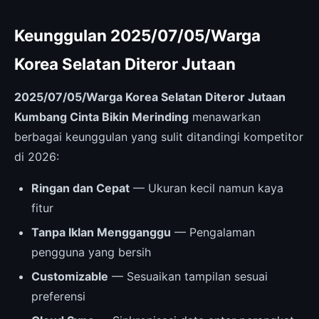
Keunggulan 2025/07/05/Warga
Korea Selatan Diteror Jutaan
2025/07/05/Warga Korea Selatan Diteror Jutaan
Kumbang Cinta Bikin Merinding
menawarkan
berbagai keunggulan yang sulit ditandingi kompetitor
di 2026:
Ringan dan Cepat
— Ukuran kecil namun kaya
fitur
Tanpa Iklan Mengganggu
— Pengalaman
pengguna yang bersih
Customizable
— Sesuaikan tampilan sesuai
preferensi