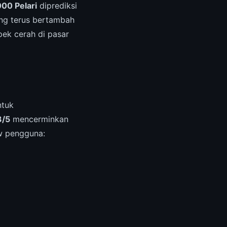
00 Pelari
diprediksi
ng terus bertambah
pek cerah di pasar
ntuk
3/5
mencerminkan
ew pengguna: