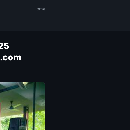
Home
025
s.com