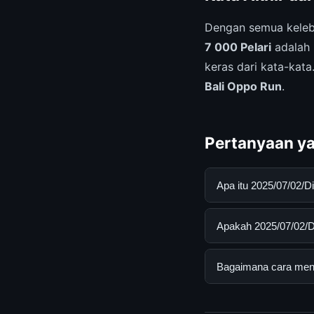
Dengan semua keleb
7 000 Pelari
adalah 
keras dari kata-kat
Bali Oppo Run
.
Pertanyaan ya
Apa itu 2025/07/02/
2025/07/02/Digelar 
Apakah 2025/07/02/Di
mendapatkan inform
resmi dan mengikuti
Ya, 2025/07/02/Dige
Bagaimana cara menda
biaya tersembunyi a
Untuk mendapatkan i