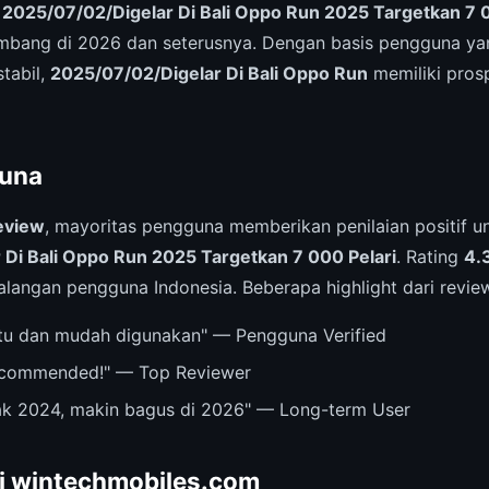
,
2025/07/02/Digelar Di Bali Oppo Run 2025 Targetkan 7 0
mbang di 2026 dan seterusnya. Dengan basis pengguna ya
stabil,
2025/07/02/Digelar Di Bali Oppo Run
memiliki pros
una
eview
, mayoritas pengguna memberikan penilaian positif u
 Di Bali Oppo Run 2025 Targetkan 7 000 Pelari
. Rating
4.
kalangan pengguna Indonesia. Beberapa highlight dari revi
u dan mudah digunakan" — Pengguna Verified
recommended!" — Top Reviewer
ak 2024, makin bagus di 2026" — Long-term User
ri wintechmobiles.com