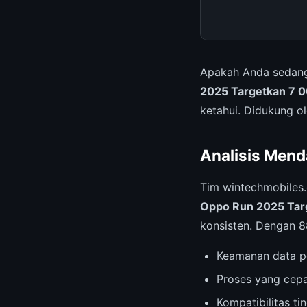
Apakah Anda sedang
2025 Targetkan 7 0
ketahui. Didukung ol
Analisis Mend
Tim wintechmobiles
Oppo Run 2025 Targ
konsisten. Dengan 88
Keamanan data p
Proses yang cepa
Kompatibilitas t