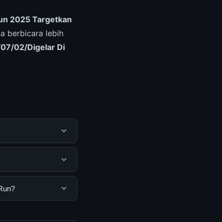
Run 2025 Targetkan
a berbicara lebih
07/02/Digelar Di
mbantu pengguna
mengunjungi situs
guna. Tidak ada
 Run?
ang disediakan.
nda bisa mengunjungi