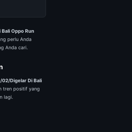
 Bali Oppo Run
ng perlu Anda
ng Anda cari.
n
02/Digelar Di Bali
tren positif yang
 lagi.