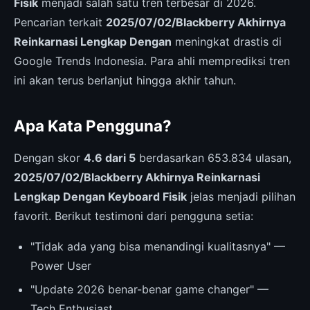
Fisik
menjadi salah satu tren terbesar di 2026.
Pencarian terkait
2025/07/02/Blackberry Akhirnya
Reinkarnasi Lengkap Dengan
meningkat drastis di
Google Trends Indonesia. Para ahli memprediksi tren
ini akan terus berlanjut hingga akhir tahun.
Apa Kata Pengguna?
Dengan skor
4.6 dari 5
berdasarkan 653.834 ulasan,
2025/07/02/Blackberry Akhirnya Reinkarnasi
Lengkap Dengan Keyboard Fisik
jelas menjadi pilihan
favorit. Berikut testimoni dari pengguna setia:
"Tidak ada yang bisa menandingi kualitasnya" —
Power User
"Update 2026 benar-benar game changer" —
Tech Enthusiast