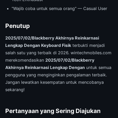
"Wajib coba untuk semua orang" — Casual User
Penutup
2025/07/02/Blackberry Akhirnya Reinkarnasi
Lengkap Dengan Keyboard Fisik
terbukti menjadi
salah satu yang terbaik di 2026. wintechmobiles.com
merekomendasikan
2025/07/02/Blackberry
Akhirnya Reinkarnasi Lengkap Dengan
untuk semua
pengguna yang menginginkan pengalaman terbaik.
Jangan lewatkan kesempatan untuk mencobanya
sekarang!
Pertanyaan yang Sering Diajukan