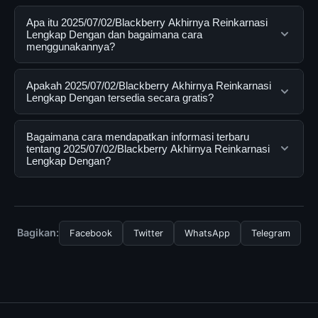
Apa itu 2025/07/02/Blackberry Akhirnya Reinkarnasi
Lengkap Dengan dan bagaimana cara
menggunakannya?
2025/07/02/Blackberry Akhirnya Reinkarnasi Lengkap
Apakah 2025/07/02/Blackberry Akhirnya Reinkarnasi
Dengan adalah layanan digital yang dirancang untuk
Lengkap Dengan tersedia secara gratis?
membantu pengguna mendapatkan informasi lengkap
dan terpercaya. Anda dapat menggunakannya dengan
Ya, 2025/07/02/Blackberry Akhirnya Reinkarnasi
Bagaimana cara mendapatkan informasi terbaru
mengunjungi situs resmi dan mengikuti panduan yang
Lengkap Dengan dapat diakses secara gratis oleh
tentang 2025/07/02/Blackberry Akhirnya Reinkarnasi
Lengkap Dengan?
tersedia.
semua pengguna. Tidak ada biaya tersembunyi atau
langganan yang diperlukan untuk menggunakan layanan
Untuk mendapatkan informasi terbaru tentang
dasar yang disediakan.
2025/07/02/Blackberry Akhirnya Reinkarnasi Lengkap
Dengan, Anda bisa mengunjungi halaman resmi kami
Bagikan:
Facebook
Twitter
WhatsApp
Telegram
secara berkala. Kami selalu memperbarui konten
dengan informasi terkini dan terpercaya.