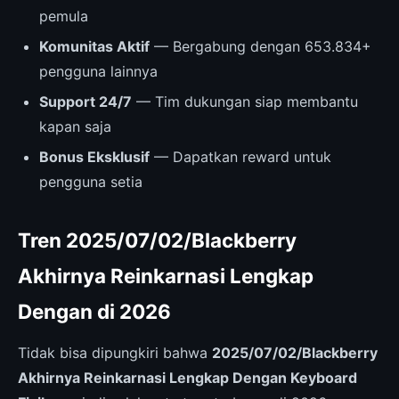
pemula
Komunitas Aktif
— Bergabung dengan 653.834+
pengguna lainnya
Support 24/7
— Tim dukungan siap membantu
kapan saja
Bonus Eksklusif
— Dapatkan reward untuk
pengguna setia
Tren 2025/07/02/Blackberry
Akhirnya Reinkarnasi Lengkap
Dengan di 2026
Tidak bisa dipungkiri bahwa
2025/07/02/Blackberry
Akhirnya Reinkarnasi Lengkap Dengan Keyboard