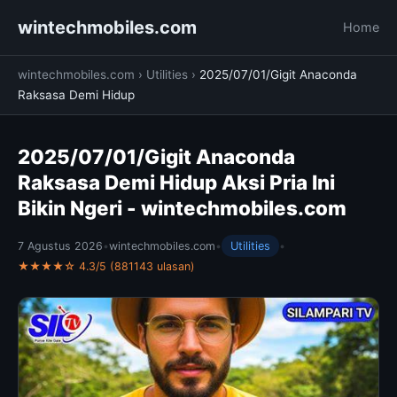
wintechmobiles.com
Home
wintechmobiles.com
›
Utilities
›
2025/07/01/Gigit Anaconda
Raksasa Demi Hidup
2025/07/01/Gigit Anaconda
Raksasa Demi Hidup Aksi Pria Ini
Bikin Ngeri - wintechmobiles.com
7 Agustus 2026
•
wintechmobiles.com
•
Utilities
•
★★★★☆ 4.3/5 (881143 ulasan)