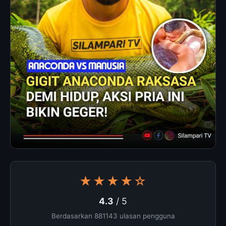
★★★★☆
4.3
/ 5
Berdasarkan 881143 ulasan pengguna