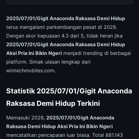
2025/07/01/Gigit Anaconda Raksasa Demi Hidup
terus mengalami perkembangan pesat di 2026.
Dengan skor kepuasan 4.3 dari 5, tidak heran jika
2025/07/01/Gigit Anaconda Raksasa Demi Hidup
Aksi Pria Ini Bikin Ngeri
menjadi trending di berbagai
platform. Simak ulasan lengkap dari
wintechmobiles.com.
Statistik 2025/07/01/Gigit Anaconda
Raksasa Demi Hidup Terkini
Memasuki 2026,
2025/07/01/Gigit Anaconda
Raksasa Demi Hidup Aksi Pria Ini Bikin Ngeri
mencatatkan pencapaian luar biasa. Total 881.143