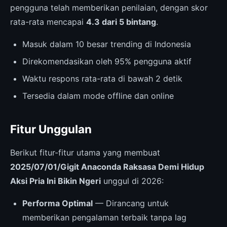
pengguna telah memberikan penilaian, dengan skor
rata-rata mencapai
4.3 dari 5 bintang
.
Masuk dalam 10 besar trending di Indonesia
Direkomendasikan oleh 95% pengguna aktif
Waktu respons rata-rata di bawah 2 detik
Tersedia dalam mode offline dan online
Fitur Unggulan
Berikut fitur-fitur utama yang membuat
2025/07/01/Gigit Anaconda Raksasa Demi Hidup
Aksi Pria Ini Bikin Ngeri
unggul di 2026:
Performa Optimal
— Dirancang untuk
memberikan pengalaman terbaik tanpa lag