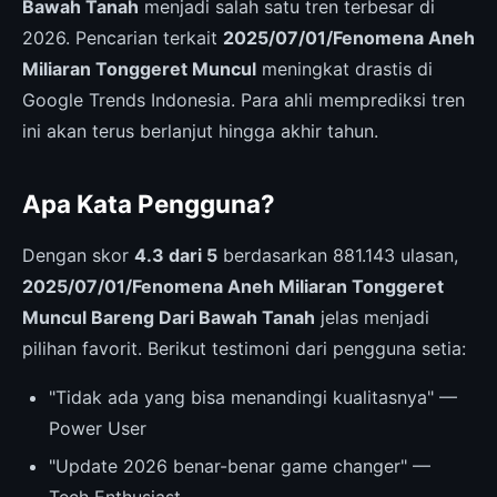
Bawah Tanah
menjadi salah satu tren terbesar di
2026. Pencarian terkait
2025/07/01/Fenomena Aneh
Miliaran Tonggeret Muncul
meningkat drastis di
Google Trends Indonesia. Para ahli memprediksi tren
ini akan terus berlanjut hingga akhir tahun.
Apa Kata Pengguna?
Dengan skor
4.3 dari 5
berdasarkan 881.143 ulasan,
2025/07/01/Fenomena Aneh Miliaran Tonggeret
Muncul Bareng Dari Bawah Tanah
jelas menjadi
pilihan favorit. Berikut testimoni dari pengguna setia:
"Tidak ada yang bisa menandingi kualitasnya" —
Power User
"Update 2026 benar-benar game changer" —
Tech Enthusiast