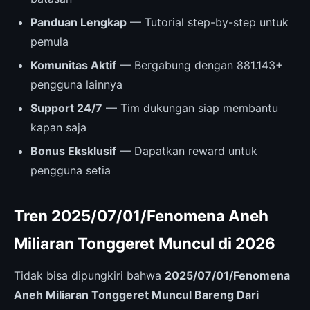
Panduan Lengkap
— Tutorial step-by-step untuk
pemula
Komunitas Aktif
— Bergabung dengan 881.143+
pengguna lainnya
Support 24/7
— Tim dukungan siap membantu
kapan saja
Bonus Eksklusif
— Dapatkan reward untuk
pengguna setia
Tren 2025/07/01/Fenomena Aneh
Miliaran Tonggeret Muncul di 2026
Tidak bisa dipungkiri bahwa
2025/07/01/Fenomena
Aneh Miliaran Tonggeret Muncul Bareng Dari