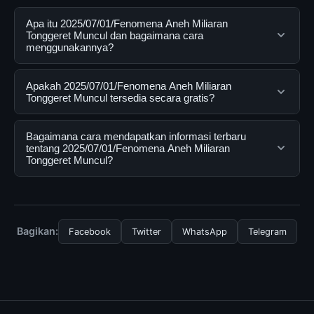
Apa itu 2025/07/01/Fenomena Aneh Miliaran
Tonggeret Muncul dan bagaimana cara
menggunakannya?
2025/07/01/Fenomena Aneh Miliaran Tonggeret Muncul
Apakah 2025/07/01/Fenomena Aneh Miliaran
adalah layanan digital yang dirancang untuk membantu
Tonggeret Muncul tersedia secara gratis?
pengguna mendapatkan informasi lengkap dan
terpercaya. Anda dapat menggunakannya dengan
Ya, 2025/07/01/Fenomena Aneh Miliaran Tonggeret
Bagaimana cara mendapatkan informasi terbaru
mengunjungi situs resmi dan mengikuti panduan yang
Muncul dapat diakses secara gratis oleh semua
tentang 2025/07/01/Fenomena Aneh Miliaran
Tonggeret Muncul?
tersedia.
pengguna. Tidak ada biaya tersembunyi atau langganan
yang diperlukan untuk menggunakan layanan dasar
Untuk mendapatkan informasi terbaru tentang
yang disediakan.
2025/07/01/Fenomena Aneh Miliaran Tonggeret
Muncul, Anda bisa mengunjungi halaman resmi kami
Bagikan:
Facebook
Twitter
WhatsApp
Telegram
secara berkala. Kami selalu memperbarui konten
dengan informasi terkini dan terpercaya.