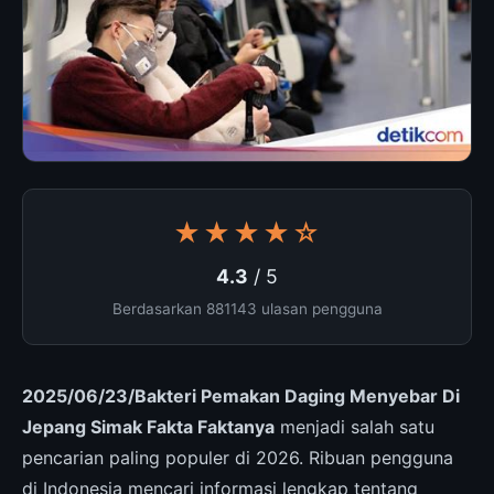
★★★★☆
4.3
/ 5
Berdasarkan 881143 ulasan pengguna
2025/06/23/Bakteri Pemakan Daging Menyebar Di
Jepang Simak Fakta Faktanya
menjadi salah satu
pencarian paling populer di 2026. Ribuan pengguna
di Indonesia mencari informasi lengkap tentang