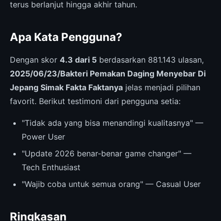
terus berlanjut hingga akhir tahun.
Apa Kata Pengguna?
Dengan skor
4.3 dari 5
berdasarkan 881.143 ulasan,
2025/06/23/Bakteri Pemakan Daging Menyebar Di
Jepang Simak Fakta Faktanya
jelas menjadi pilihan
favorit. Berikut testimoni dari pengguna setia:
"Tidak ada yang bisa menandingi kualitasnya" —
Power User
"Update 2026 benar-benar game changer" —
Tech Enthusiast
"Wajib coba untuk semua orang" — Casual User
Ringkasan