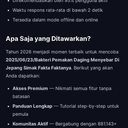
Direkomendasikan oleh 95% pengguna aktif
Waktu respons rata-rata di bawah 2 detik
Tersedia dalam mode offline dan online
Apa Saja yang Ditawarkan?
Tahun 2026 menjadi momen terbaik untuk mencoba
2025/06/23/Bakteri Pemakan Daging Menyebar Di
Jepang Simak Fakta Faktanya
. Berikut yang akan
Anda dapatkan:
Akses Premium
— Nikmati semua fitur tanpa
batasan
Panduan Lengkap
— Tutorial step-by-step untuk
pemula
Komunitas Aktif
— Bergabung dengan 881.143+