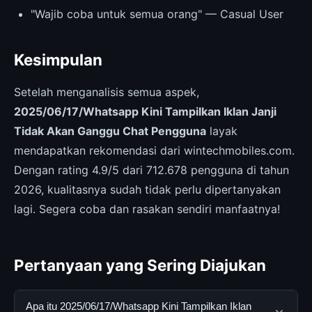
"Wajib coba untuk semua orang" — Casual User
Kesimpulan
Setelah menganalisis semua aspek,
2025/06/17/Whatsapp Kini Tampilkan Iklan Janji
Tidak Akan Ganggu Chat Pengguna
layak
mendapatkan rekomendasi dari wintechmobiles.com.
Dengan rating 4.9/5 dari 712.678 pengguna di tahun
2026, kualitasnya sudah tidak perlu dipertanyakan
lagi. Segera coba dan rasakan sendiri manfaatnya!
Pertanyaan yang Sering Diajukan
Apa itu 2025/06/17/Whatsapp Kini Tampilkan Iklan