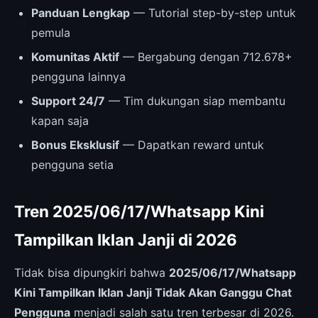
Panduan Lengkap
— Tutorial step-by-step untuk
pemula
Komunitas Aktif
— Bergabung dengan 712.678+
pengguna lainnya
Support 24/7
— Tim dukungan siap membantu
kapan saja
Bonus Eksklusif
— Dapatkan reward untuk
pengguna setia
Tren 2025/06/17/Whatsapp Kini
Tampilkan Iklan Janji di 2026
Tidak bisa dipungkiri bahwa
2025/06/17/Whatsapp
Kini Tampilkan Iklan Janji Tidak Akan Ganggu Chat
Pengguna
menjadi salah satu tren terbesar di 2026.