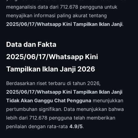
menganalisis data dari 712.678 pengguna untuk
menyajikan informasi paling akurat tentang
2025/06/17/Whatsapp Kini Tampilkan Iklan Janji
.
Data dan Fakta
2025/06/17/Whatsapp Kini
Tampilkan Iklan Janji 2026
Berdasarkan riset terbaru di tahun 2026,
2025/06/17/Whatsapp Kini Tampilkan Iklan Janji
Tidak Akan Ganggu Chat Pengguna
menunjukkan
pertumbuhan signifikan. Data menunjukkan bahwa
lebih dari 712.678 pengguna telah memberikan
penilaian dengan rata-rata
4.9/5
.