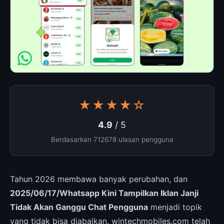
★★★★☆
4.9
/ 5
Berdasarkan 712678 ulasan pengguna
Tahun 2026 membawa banyak perubahan, dan
2025/06/17/Whatsapp Kini Tampilkan Iklan Janji
Tidak Akan Ganggu Chat Pengguna
menjadi topik
yang tidak bisa diabaikan. wintechmobiles.com telah