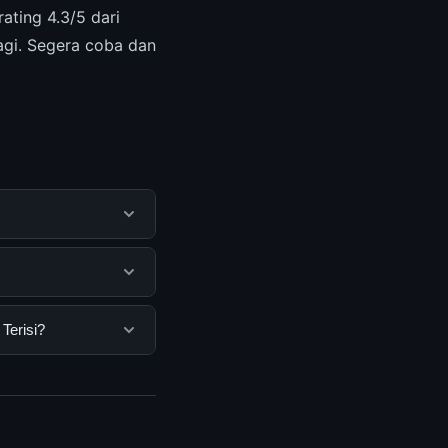
ting 4.3/5 dari
agi. Segera coba dan
 membantu pengguna
mengunjungi situs
engguna. Tidak ada
Terisi?
ang disediakan.
 Anda bisa
n informasi terkini