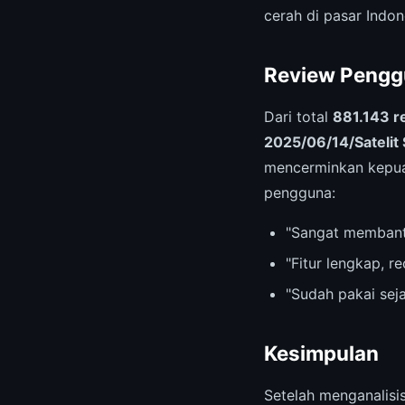
cerah di pasar Indon
Review Pengg
Dari total
881.143 r
2025/06/14/Satelit 
mencerminkan kepuas
pengguna:
"Sangat membant
"Fitur lengkap, 
"Sudah pakai sej
Kesimpulan
Setelah menganalis