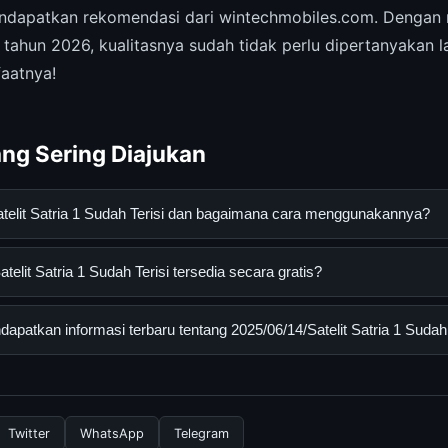
dapatkan rekomendasi dari wintechmobiles.com. Dengan ra
 tahun 2026, kualitasnya sudah tidak perlu dipertanyakan l
faatnya!
ng Sering Diajukan
atelit Satria 1 Sudah Terisi dan bagaimana cara menggunakannya?
atria 1 Sudah Terisi adalah layanan digital yang dirancang untuk
elit Satria 1 Sudah Terisi tersedia secara gratis?
asi lengkap dan terpercaya. Anda dapat menggunakannya dengan 
 panduan yang tersedia.
it Satria 1 Sudah Terisi dapat diakses secara gratis oleh semua p
patkan informasi terbaru tentang 2025/06/14/Satelit Satria 1 Sudah 
tau langganan yang diperlukan untuk menggunakan layanan dasar y
formasi terbaru tentang 2025/06/14/Satelit Satria 1 Sudah Terisi,
 resmi kami secara berkala. Kami selalu memperbarui konten denga
Twitter
WhatsApp
Telegram