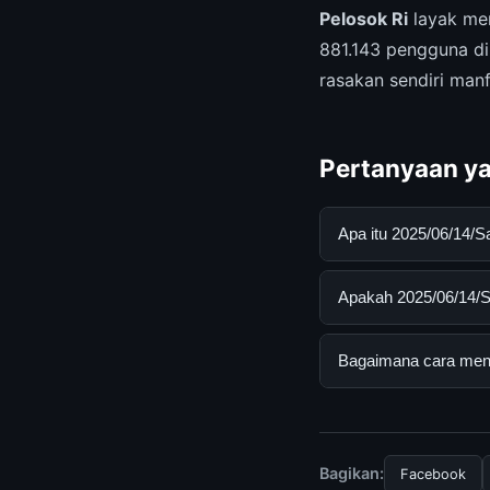
Pelosok Ri
layak men
881.143 pengguna di
rasakan sendiri man
Pertanyaan ya
Apa itu 2025/06/14/S
2025/06/14/Satelit S
Apakah 2025/06/14/Sat
mendapatkan inform
resmi dan mengikuti
Ya, 2025/06/14/Satel
Bagaimana cara menda
biaya tersembunyi a
Untuk mendapatkan in
mengunjungi halaman
dan terpercaya.
Bagikan:
Facebook