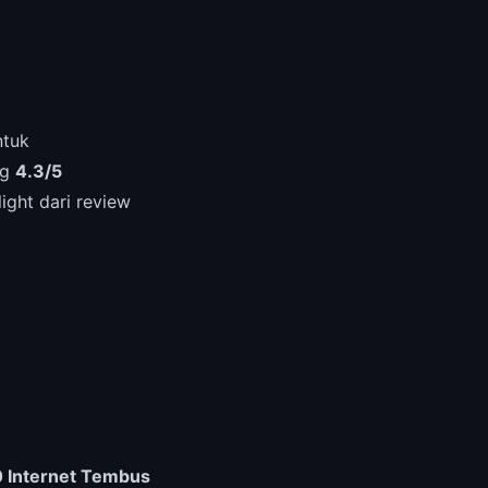
ntuk
ng
4.3/5
ight dari review
70 Internet Tembus