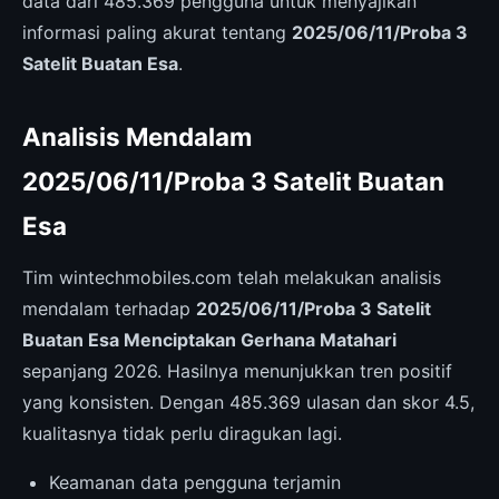
data dari 485.369 pengguna untuk menyajikan
informasi paling akurat tentang
2025/06/11/Proba 3
Satelit Buatan Esa
.
Analisis Mendalam
2025/06/11/Proba 3 Satelit Buatan
Esa
Tim wintechmobiles.com telah melakukan analisis
mendalam terhadap
2025/06/11/Proba 3 Satelit
Buatan Esa Menciptakan Gerhana Matahari
sepanjang 2026. Hasilnya menunjukkan tren positif
yang konsisten. Dengan 485.369 ulasan dan skor 4.5,
kualitasnya tidak perlu diragukan lagi.
Keamanan data pengguna terjamin