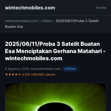
wintechmobiles.com
Home
wintechmobiles.com
›
Utilities
›
2025/06/11/Proba 3 Satelit
Buatan Esa
2025/06/11/Proba 3 Satelit Buatan
Esa Menciptakan Gerhana Matahari -
wintechmobiles.com
9 Agustus 2026
•
wintechmobiles.com
•
Utilities
•
★★★★☆ 4.5/5 (485369 ulasan)