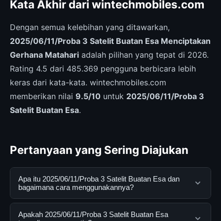
Kata Akhir dari wintechmobiles.com
Dengan semua kelebihan yang ditawarkan,
2025/06/11/Proba 3 Satelit Buatan Esa Menciptakan
Gerhana Matahari
adalah pilihan yang tepat di 2026.
Rating 4.5 dari 485.369 pengguna berbicara lebih
keras dari kata-kata. wintechmobiles.com
memberikan nilai
9.5/10
untuk
2025/06/11/Proba 3
Satelit Buatan Esa
.
Pertanyaan yang Sering Diajukan
Apa itu 2025/06/11/Proba 3 Satelit Buatan Esa dan
bagaimana cara menggunakannya?
2025/06/11/Proba 3 Satelit Buatan Esa adalah layanan
Apakah 2025/06/11/Proba 3 Satelit Buatan Esa