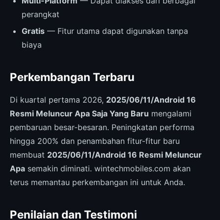
Multi-Platform
— Dapat diakses dari berbagai
perangkat
Gratis
— Fitur utama dapat digunakan tanpa
biaya
Perkembangan Terbaru
Di kuartal pertama 2026,
2025/06/11/Android 16
Resmi Meluncur Apa Saja Yang Baru
mengalami
pembaruan besar-besaran. Peningkatan performa
hingga 200% dan penambahan fitur-fitur baru
membuat
2025/06/11/Android 16 Resmi Meluncur
Apa
semakin diminati. wintechmobiles.com akan
terus memantau perkembangan ini untuk Anda.
Penilaian dan Testimoni