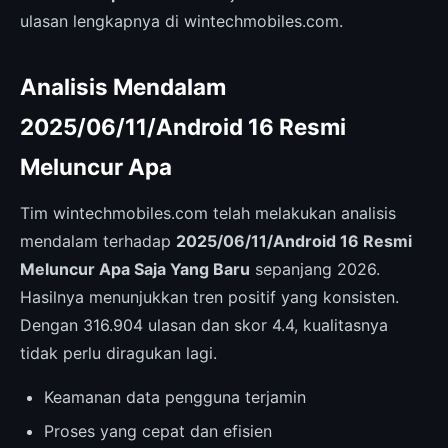
ulasan lengkapnya di wintechmobiles.com.
Analisis Mendalam
2025/06/11/Android 16 Resmi
Meluncur Apa
Tim wintechmobiles.com telah melakukan analisis
mendalam terhadap
2025/06/11/Android 16 Resmi
Meluncur Apa Saja Yang Baru
sepanjang 2026.
Hasilnya menunjukkan tren positif yang konsisten.
Dengan 316.904 ulasan dan skor 4.4, kualitasnya
tidak perlu diragukan lagi.
Keamanan data pengguna terjamin
Proses yang cepat dan efisien