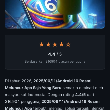
★★★★☆
4.4
/ 5
Berdasarkan 316904 ulasan pengguna
Di tahun 2026,
2025/06/11/Android 16 Resmi
Meluncur Apa Saja Yang Baru
semakin diminati oleh
masyarakat Indonesia. Dengan rating
4.4/5
dari
316.904 pengguna,
2025/06/11/Android 16 Resmi
Meluncur Apa
terbukti menjadi solusi terbaik. Berikut