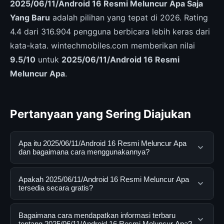
2025/06/11/Android 16 Resmi Meluncur Apa Saja
Yang Baru
adalah pilihan yang tepat di 2026. Rating
4.4 dari 316.904 pengguna berbicara lebih keras dari
kata-kata. wintechmobiles.com memberikan nilai
9.5/10
untuk
2025/06/11/Android 16 Resmi
Meluncur Apa
.
Pertanyaan yang Sering Diajukan
Apa itu 2025/06/11/Android 16 Resmi Meluncur Apa
dan bagaimana cara menggunakannya?
2025/06/11/Android 16 Resmi Meluncur Apa adalah
Apakah 2025/06/11/Android 16 Resmi Meluncur Apa
layanan digital yang dirancang untuk membantu
tersedia secara gratis?
pengguna mendapatkan informasi lengkap dan
terpercaya. Anda dapat menggunakannya dengan
Ya, 2025/06/11/Android 16 Resmi Meluncur Apa dapat
Bagaimana cara mendapatkan informasi terbaru
mengunjungi situs resmi dan mengikuti panduan yang
diakses secara gratis oleh semua pengguna. Tidak ada
tentang 2025/06/11/Android 16 Resmi Meluncur Apa?