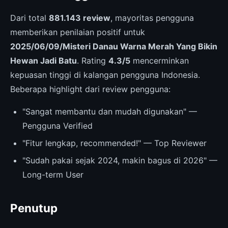
Dari total
881.143 review
, mayoritas pengguna
memberikan penilaian positif untuk
2025/06/09/Misteri Danau Warna Merah Yang Bikin
Hewan Jadi Batu
. Rating
4.3/5
mencerminkan
kepuasan tinggi di kalangan pengguna Indonesia.
Beberapa highlight dari review pengguna:
"Sangat membantu dan mudah digunakan" —
Pengguna Verified
"Fitur lengkap, recommended!" — Top Reviewer
"Sudah pakai sejak 2024, makin bagus di 2026" —
Long-term User
Penutup