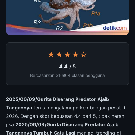
★★★★☆
4.4
/ 5
Berdasarkan 316904 ulasan pengguna
2025/06/09/Gurita Diserang Predator Ajaib
Tangannya
terus mengalami perkembangan pesat di
2026. Dengan skor kepuasan 4.4 dari 5, tidak heran
jika
2025/06/09/Gurita Diserang Predator Ajaib
Tangannya Tumbuh Satu Lagi
menjadi trending di