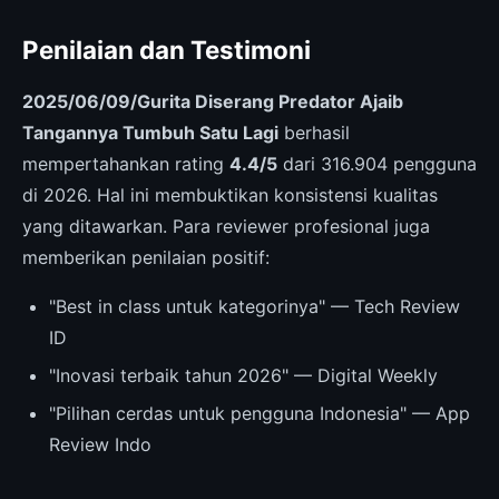
Penilaian dan Testimoni
2025/06/09/Gurita Diserang Predator Ajaib
Tangannya Tumbuh Satu Lagi
berhasil
mempertahankan rating
4.4/5
dari 316.904 pengguna
di 2026. Hal ini membuktikan konsistensi kualitas
yang ditawarkan. Para reviewer profesional juga
memberikan penilaian positif:
"Best in class untuk kategorinya" — Tech Review
ID
"Inovasi terbaik tahun 2026" — Digital Weekly
"Pilihan cerdas untuk pengguna Indonesia" — App
Review Indo