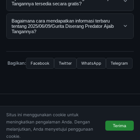
adalah layanan digital yang dirancang untuk membantu
Tangannya tersedia secara gratis?
pengguna mendapatkan informasi lengkap dan
terpercaya. Anda dapat menggunakannya dengan
Ya, 2025/06/09/Gurita Diserang Predator Ajaib
Bagaimana cara mendapatkan informasi terbaru
mengunjungi situs resmi dan mengikuti panduan yang
Tangannya dapat diakses secara gratis oleh semua
tentang 2025/06/09/Gurita Diserang Predator Ajaib
Tangannya?
tersedia.
pengguna. Tidak ada biaya tersembunyi atau langganan
yang diperlukan untuk menggunakan layanan dasar
Untuk mendapatkan informasi terbaru tentang
yang disediakan.
2025/06/09/Gurita Diserang Predator Ajaib Tangannya,
Anda bisa mengunjungi halaman resmi kami secara
Bagikan:
Facebook
Twitter
WhatsApp
Telegram
berkala. Kami selalu memperbarui konten dengan
informasi terkini dan terpercaya.
Tentang Kami
Hubungi Kami
Kebijakan Privasi
Situs ini menggunakan cookie untuk
Syarat & Ketentuan
Disclaimer
meningkatkan pengalaman Anda. Dengan
Terima
melanjutkan, Anda menyetujui penggunaan
© 2026 wintechmobiles.com. All rights reserved.
cookie.