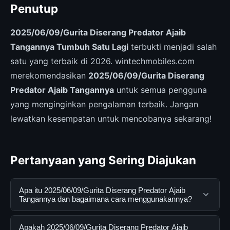
Penutup
2025/06/09/Gurita Diserang Predator Ajaib
Tangannya Tumbuh Satu Lagi
terbukti menjadi salah
satu yang terbaik di 2026. wintechmobiles.com
merekomendasikan
2025/06/09/Gurita Diserang
Predator Ajaib Tangannya
untuk semua pengguna
yang menginginkan pengalaman terbaik. Jangan
lewatkan kesempatan untuk mencobanya sekarang!
Pertanyaan yang Sering Diajukan
Apa itu 2025/06/09/Gurita Diserang Predator Ajaib
Tangannya dan bagaimana cara menggunakannya?
2025/06/09/Gurita Diserang Predator Ajaib Tangannya
Apakah 2025/06/09/Gurita Diserang Predator Ajaib