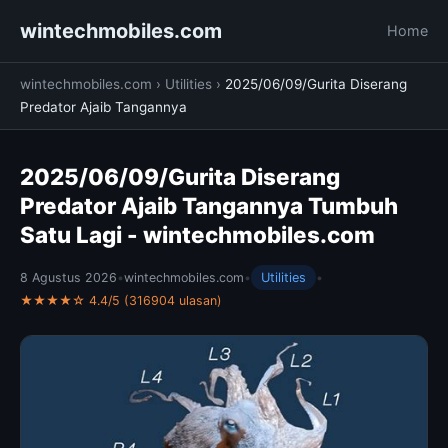
wintechmobiles.com
Home
wintechmobiles.com
›
Utilities
›
2025/06/09/Gurita Diserang
Predator Ajaib Tangannya
2025/06/09/Gurita Diserang
Predator Ajaib Tangannya Tumbuh
Satu Lagi - wintechmobiles.com
8 Agustus 2026
•
wintechmobiles.com
•
Utilities
•
★★★★☆ 4.4/5 (316904 ulasan)