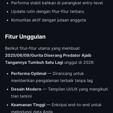
Performa stabil bahkan di perangkat entry-level
Update rutin dengan fitur-fitur terbaru
Komunitas aktif dengan jutaan anggota
Fitur Unggulan
Berikut fitur-fitur utama yang membuat
2025/06/09/Gurita Diserang Predator Ajaib
Tangannya Tumbuh Satu Lagi
unggul di 2026:
Performa Optimal
— Dirancang untuk
memberikan pengalaman terbaik tanpa lag
Desain Modern
— Tampilan UI/UX yang mengikuti
tren terkini
Keamanan Tinggi
— Enkripsi end-to-end untuk
melindungi data Anda