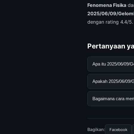
Fenomena Fisika
dar
2025/06/09/Gelomba
dengan rating 4.4/5
Pertanyaan ya
Apa itu 2025/06/09/
2025/06/09/Gelomban
Apakah 2025/06/09/Ge
pengguna mendapatk
mengunjungi situs r
Ya, 2025/06/09/Gelo
Bagaimana cara mend
Tidak ada biaya ter
disediakan.
Untuk mendapatkan i
mengunjungi halaman
dan terpercaya.
Bagikan:
Facebook