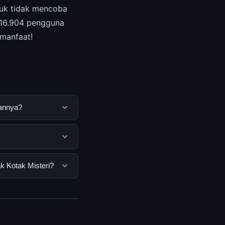
tuk tidak mencoba
316.904 pengguna
rmanfaat!
kannya?
ng untuk membantu
ya dengan
h semua pengguna.
k Kotak Misteri?
nan dasar yang
 Misteri, Anda bisa
n informasi terkini