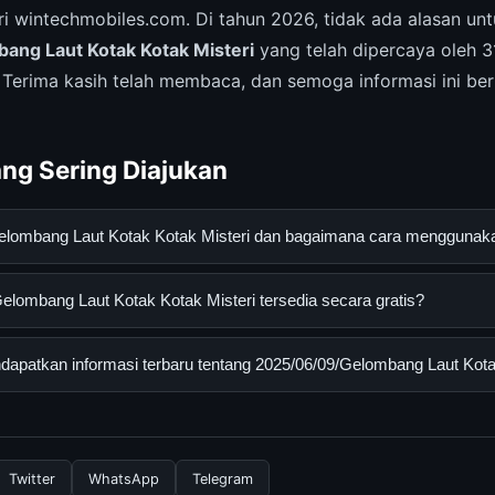
i wintechmobiles.com. Di tahun 2026, tidak ada alasan un
ng Laut Kotak Kotak Misteri
yang telah dipercaya oleh 
. Terima kasih telah membaca, dan semoga informasi ini be
ng Sering Diajukan
Gelombang Laut Kotak Kotak Misteri dan bagaimana cara mengguna
g Laut Kotak Kotak Misteri adalah layanan digital yang diranca
lombang Laut Kotak Kotak Misteri tersedia secara gratis?
an informasi lengkap dan terpercaya. Anda dapat menggunakann
esmi dan mengikuti panduan yang tersedia.
mbang Laut Kotak Kotak Misteri dapat diakses secara gratis ole
apatkan informasi terbaru tentang 2025/06/09/Gelombang Laut Kota
sembunyi atau langganan yang diperlukan untuk menggunakan laya
nformasi terbaru tentang 2025/06/09/Gelombang Laut Kotak Kotak
 resmi kami secara berkala. Kami selalu memperbarui konten denga
Twitter
WhatsApp
Telegram