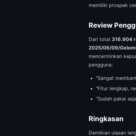
memiliki prospek cer
Review Pengg
Dari total
316.904 
2025/06/09/Gelomba
mencerminkan kepuas
pengguna:
"Sangat membant
"Fitur lengkap, 
"Sudah pakai sej
Ringkasan
Demikian ulasan le