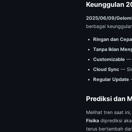
Keunggulan 2
2025/06/09/Gelomba
berbagai keunggulan 
Ringan dan Cepa
Tanpa Iklan Me
Customizable
— 
Cloud Sync
— Sin
Regular Update
—
Prediksi dan 
Melihat tren saat ini
Fisika
diprediksi ak
terus bertambah dan 