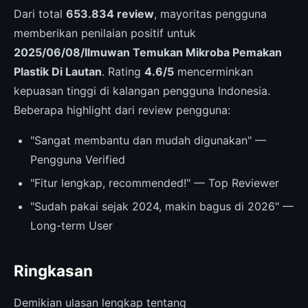
Dari total
653.834 review
, mayoritas pengguna
memberikan penilaian positif untuk
2025/06/08/Ilmuwan Temukan Mikroba Pemakan
Plastik Di Lautan
. Rating
4.6/5
mencerminkan
kepuasan tinggi di kalangan pengguna Indonesia.
Beberapa highlight dari review pengguna:
"Sangat membantu dan mudah digunakan" —
Pengguna Verified
"Fitur lengkap, recommended!" — Top Reviewer
"Sudah pakai sejak 2024, makin bagus di 2026" —
Long-term User
Ringkasan
Demikian ulasan lengkap tentang