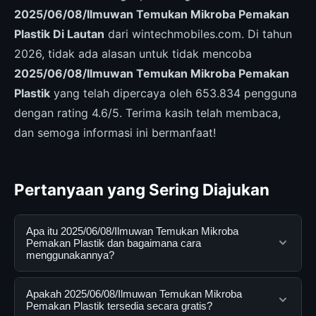
2025/06/08/Ilmuwan Temukan Mikroba Pemakan
Plastik Di Lautan
dari wintechmobiles.com. Di tahun
2026, tidak ada alasan untuk tidak mencoba
2025/06/08/Ilmuwan Temukan Mikroba Pemakan
Plastik
yang telah dipercaya oleh 653.834 pengguna
dengan rating 4.6/5. Terima kasih telah membaca,
dan semoga informasi ini bermanfaat!
Pertanyaan yang Sering Diajukan
Apa itu 2025/06/08/Ilmuwan Temukan Mikroba
Pemakan Plastik dan bagaimana cara
menggunakannya?
2025/06/08/Ilmuwan Temukan Mikroba Pemakan
Apakah 2025/06/08/Ilmuwan Temukan Mikroba
Plastik adalah layanan digital yang dirancang untuk
Pemakan Plastik tersedia secara gratis?