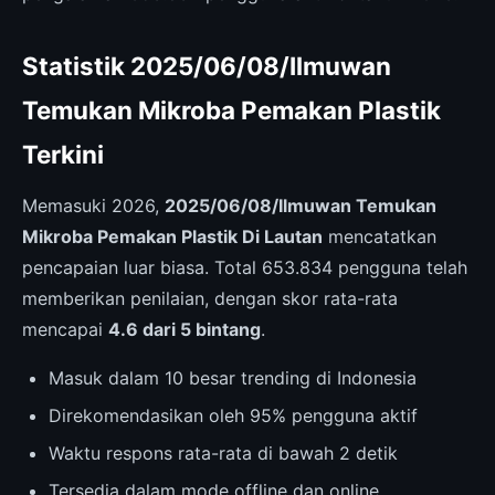
Statistik 2025/06/08/Ilmuwan
Temukan Mikroba Pemakan Plastik
Terkini
Memasuki 2026,
2025/06/08/Ilmuwan Temukan
Mikroba Pemakan Plastik Di Lautan
mencatatkan
pencapaian luar biasa. Total 653.834 pengguna telah
memberikan penilaian, dengan skor rata-rata
mencapai
4.6 dari 5 bintang
.
Masuk dalam 10 besar trending di Indonesia
Direkomendasikan oleh 95% pengguna aktif
Waktu respons rata-rata di bawah 2 detik
Tersedia dalam mode offline dan online