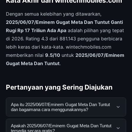
Kata Akhir dari wintechmobiles.com
Dengan semua kelebihan yang ditawarkan,
2025/06/07/Eminem Gugat Meta Dan Tuntut Ganti
Rugi Rp 17 Triliun Ada Apa
adalah pilihan yang tepat
di 2026. Rating 4.3 dari 881.143 pengguna berbicara
lebih keras dari kata-kata. wintechmobiles.com
memberikan nilai
9.5/10
untuk
2025/06/07/Eminem
Gugat Meta Dan Tuntut
.
Pertanyaan yang Sering Diajukan
Apa itu 2025/06/07/Eminem Gugat Meta Dan Tuntut
dan bagaimana cara menggunakannya?
2025/06/07/Eminem Gugat Meta Dan Tuntut adalah
Apakah 2025/06/07/Eminem Gugat Meta Dan Tuntut
layanan digital yang dirancang untuk membantu
tersedia secara gratis?