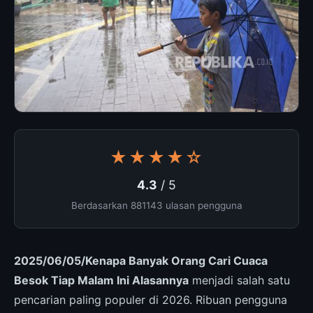
★★★★☆
4.3
/ 5
Berdasarkan 881143 ulasan pengguna
2025/06/05/Kenapa Banyak Orang Cari Cuaca
Besok Tiap Malam Ini Alasannya
menjadi salah satu
pencarian paling populer di 2026. Ribuan pengguna