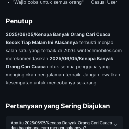
"Wajib coba untuk semua orang" — Casual User
Penutup
2025/06/05/Kenapa Banyak Orang Cari Cuaca
Besok Tiap Malam Ini Alasannya
terbukti menjadi
salah satu yang terbaik di 2026. wintechmobiles.com
merekomendasikan
2025/06/05/Kenapa Banyak
Orang Cari Cuaca
untuk semua pengguna yang
menginginkan pengalaman terbaik. Jangan lewatkan
kesempatan untuk mencobanya sekarang!
Pertanyaan yang Sering Diajukan
Apa itu 2025/06/05/Kenapa Banyak Orang Cari Cuaca
dan bagaimana cara menggunakannya?